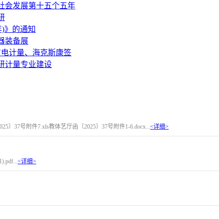
社会发展第十五个五年
研
年)》的通知
器装备展
广电计量、海克斯康签
研计量专业建设
7号附件7.xls教体艺厅函〔2025〕37号附件1-6.docx...
<详细>
f...
<详细>