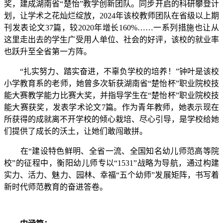
奖，建成湖南省“楚怡”教学创新团队‌。同步开启的科研攀登计
划，让学术之花灿烂绽放，2024年该校教师团队在省级以上期
刊发表论文37篇，较2020年增长160%……‌一系列措施也让从
这里走出去的学生广受用人单位、社会的好评，该校的就业率
也跃升至全省第一方阵。
“扎实努力、踏实奋进，不辜负学校的培养！”钟叶是该校
小学教育系的老师，她曾多次斩获湖南省“楚怡杯”职业院校技
能大赛教学能力比赛大奖，并指导学生在“楚怡杯”职业院校技
能大赛获奖，发表学术论文7篇。作为青年教师，她表示现在
所获得的成就离不开学校的倾心栽培、尽心引导，是学校给她
们提供了成长的沃土，让她们敢闯敢拼。
在“建设特色鲜明、全省一流、全国知名幼儿师范高等院
校”的征程中，衡阳幼儿师专以“1531”战略为导航，通过构建
实力、活力、魅力、园林、幸福“五个幼师”发展矩阵，书写着
新时代师范教育的奋进答卷‌。