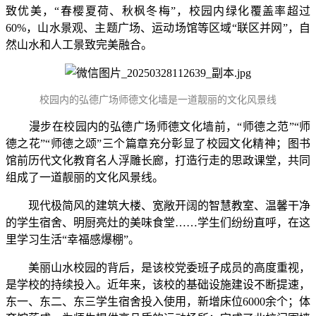
致优美，“春樱夏荷、秋枫冬梅”，校园内绿化覆盖率超过
60%，山水景观、主题广场、运动场馆等区域“联区并网”，自
然山水和人工景致完美融合。
校园内的弘德广场师德文化墙是一道靓丽的文化风景线
漫步在校园内的弘德广场师德文化墙前，“师德之范”“师
德之花”“师德之颂”三个篇章充分彰显了校园文化精神；图书
馆前历代文化教育名人浮雕长廊，打造行走的思政课堂，共同
组成了一道靓丽的文化风景线。‌
现代极简风的建筑大楼、宽敞开阔的智慧教室、温馨干净
的学生宿舍、明厨亮灶的美味食堂……学生们纷纷直呼，在这
里学习生活“幸福感爆棚”。
美丽山水校园的背后，是该校党委班子成员的高度重视，
是学校的持续投入。近年来，该校的基础设施建设不断提速，
东一、东二、东三学生宿舍投入使用，新增床位6000余个；体