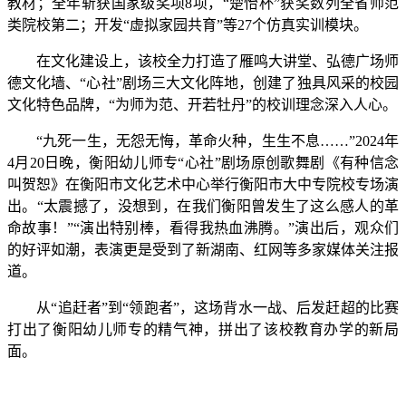
教材；全年斩获国家级奖项8项，“楚怡杯”获奖数列全省师范
类院校第二‌；开发“虚拟家园共育”等27个仿真实训模块。‌‌
在文化建设上，该校全力打造了雁鸣大讲堂、弘德广场师
德文化墙、“心社”剧场三大文化阵地，创建了独具风采的校园
文化特色品牌，“为师为范、开若牡丹”的校训理念深入人心。
“九死一生，无怨无悔，革命火种，生生不息……”2024年
4月20日晚，衡阳幼儿师专“心社”剧场原创歌舞剧《有种信念
叫贺恕》在衡阳市文化艺术中心举行衡阳市大中专院校专场演
出。“太震撼了，没想到，在我们衡阳曾发生了这么感人的革
命故事！”“演出特别棒，看得我热血沸腾。”演出后，观众们
的好评如潮，表演更是受到了新湖南、红网等多家媒体关注报
道。
从“追赶者”到“领跑者”，这场背水一战、后发赶超的比赛
打出了衡阳幼儿师专的精气神，拼出了该校教育办学的新局
面。