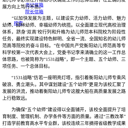
书记信箱
展方向上笃行不怠。
院长信箱
“以加快发展为主题，以建设实力幼师、活力幼师、魅力
搜索
幼师、园林幼师、幸福幼师为统揽。以全面建立现代高校治理
体系，跻身‘双高’校行列和升格为幼儿师范本科院校为阶段性
任务，最终实现建设特色鲜明、全省一流、全国知名的幼儿师
范高等院校的奋斗目标。”在中国共产党衡阳幼儿师范高等专
科学校第一次代表大会上，党委书记李来清确立的这一工作总
体思路，也被简称为“1531战略”，即一个主题、五个幼师、三
项任务、一个总体目标。
“1531战略”仿若一座明亮灯塔，指引着衡阳幼儿师专乘风
破浪、勇立潮头。其中谋划建设“五个幼师”更是为该校汇聚了
发展的洪流，推动着衡阳幼儿师专这艘大船在高质量发展之路
上行稳致远。
为确保“五个幼师”建设得以全面铺开，该校全面提升了培
育制度、管理机制、办学条件等方面的质量。通过“三教改革”
打造学前教育高水平专业群，该校连续三年摘得省级教学成果