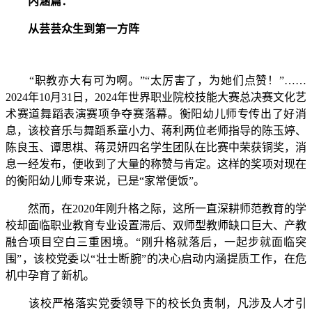
内涵篇：
从芸芸众生到第一方阵
“职教亦大有可为啊。”“太厉害了，为她们点赞！”……
2024年10月31日，2024年世界职业院校技能大赛总决赛文化艺
术赛道舞蹈表演赛项争夺赛落幕。衡阳幼儿师专传出了好消
息，该校音乐与舞蹈系童小力、蒋利两位老师指导的陈玉婷、
陈良玉、谭思棋、蒋灵妍四名学生团队在比赛中荣获铜奖，消
息一经发布，便收到了大量的称赞与肯定。这样的奖项对现在
的衡阳幼儿师专来说，已是“家常便饭”。
然而，在2020年刚升格之际，这所一直深耕师范教育的学
校却面临职业教育专业设置滞后、双师型教师缺口巨大、产教
融合项目空白三重困境。‌“刚升格就落后，一起步就面临突
围”，该校党委以“壮士断腕”的决心启动内涵提质工作，在危
机中孕育了新机。
该校严格落实党委领导下的校长负责制，凡涉及人才引