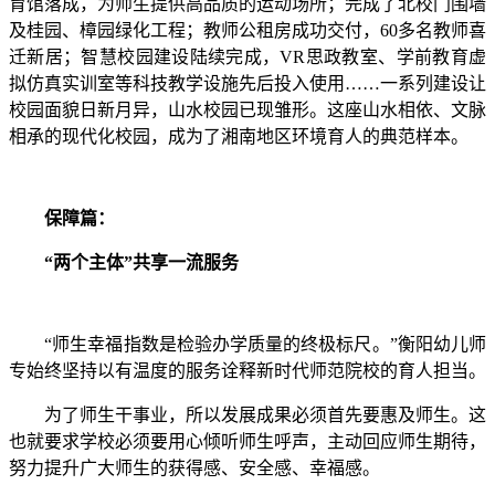
育馆落成，为师生提供高品质的运动场所；完成了北校门围墙
及桂园、樟园绿化工程；教师公租房成功交付，60多名教师喜
迁新居；智慧校园建设陆续完成，VR思政教室、学前教育虚
拟仿真实训室等科技教学设施先后投入使用……一系列建设让
校园面貌日新月异，山水校园已现雏形。‌这座山水相依、文脉
相承的现代化校园，成为了湘南地区环境育人的典范样本。
保障篇：
“两个主体”共享一流服务
“师生幸福指数是检验办学质量的终极标尺。”衡阳幼儿师
专始终坚持以有温度的服务诠释新时代师范院校的育人担当。
为了师生干事业，所以发展成果必须首先要惠及师生。这
也就要求学校必须要用心倾听师生呼声，主动回应师生期待，
努力提升广大师生的获得感、安全感、幸福感。