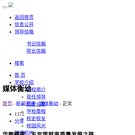
返回首页
信息公开
领导信箱
书记信箱
院长信箱
搜索
首 页
学校介绍
媒体衡幼
学校简介
现任领导
首页
-
新闻资讯
-
媒体衡幼
- 正文
历史沿革
学校章程
1372
校史校友
分享
校园风光
管理机构
华丽蝶变，五年筑就高质量发展之路