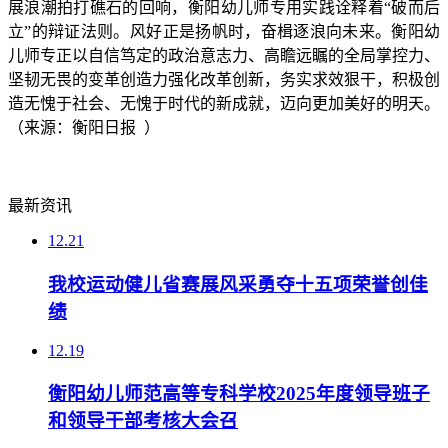
展浪潮拍打礁石的回响，衡阳幼儿师专用实践诠释着“破而后
立”的辩证法则。‌风好正是扬帆时，奋楫逐浪向未来。衡阳幼
儿师专正以自信笃定的政治意志力、高瞻远瞩的全局掌控力、
坚韧无畏的变革创造力强化改革创新，务实求效狠干，积极创
造无愧于社会、无愧于时代的新成就，迈向更加美好的明天。
（来源：衡阳日报 ）
最新资讯
12.21
我校运动健儿省赛展风采勇夺十五项荣誉创佳
绩
12.19
衡阳幼儿师范高等专科学校2025年度领导班子
和领导干部考核大会召