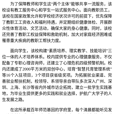
为了保障教师和学生这“两个主体”能够共享一流服务，该
校设有教工服务中心和学生一站式服务中心。面向教职员工，
该校在国家政策允许和学校经济状况许可的前提下，优先保障
了教职工工资收入和福利待遇，并定期组织健康体检、开展群
众性体育活动、文艺活动，确保大家的身心健康。同时，该校
还完善了教职工权益保障和救助机制，加大对家庭经济困难或
罹患重大疾病的教职工帮扶力度。
面向学生，该校构建“素质培养、理实教学、技能培训”三
位一体的人才培养体系。校内提供专业的心理健康服务，不仅
配备了专职心理咨询师，还建立了心理危机四级预警机制。‌校
内还建成了2000平方米的双创中心，培育“智慧托育管理系统”
等16个入驻项目，3个项目获省级奖项。为拓展就业渠道、完
善就业帮扶机制，校领导、系领导亲自带队多次深入广州、深
圳、上海、长沙等省内外城市访企拓岗，建立一批学生实践基
地，为毕业生提供更多的实践和就业选择，护航广大学子的人
生发展之路。
在这所承载百年师范基因的学府里，每个清晨都能听见发