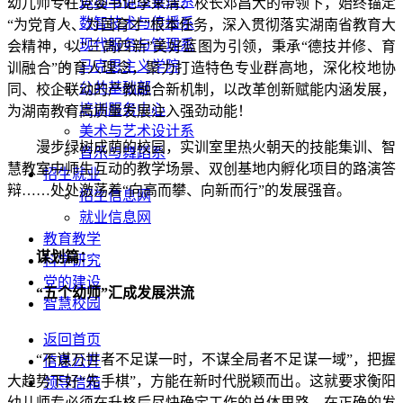
运动与健康管理系
幼儿师专在党委书记李来清、校长邓昌大的带领下，始终锚定
数智技术与传播系
“为党育人、为国育才”根本任务，深入贯彻落实湖南省教育大
现代服务与管理系
会精神，以“三高四新”美好蓝图为引领，秉承“德技并修、育
马克思主义学院
训融合”的育人理念，聚力打造特色专业群高地，深化校地协
公共基础部
同、校企联动的产教融合新机制，以改革创新赋能内涵发展，
培训服务中心
为湖南教育高质量发展注入强劲动能！
美术与艺术设计系
漫步绿树成荫的校园，实训室里热火朝天的技能集训、智
音乐与舞蹈系
慧教室中师生互动的教学场景、双创基地内孵化项目的路演答
招生就业
辩……处处激荡着“向高而攀、向新而行”的发展强音。‌
招生信息网
就业信息网
教育教学
谋划篇：
科学研究
党的建设
“五个幼师”汇成发展洪流
智慧校园
返回首页
“不谋万世者不足谋一时，不谋全局者不足谋一域”，把握
信息公开
大趋势下好“先手棋”，方能在新时代脱颖而出。这就要求衡阳
领导信箱
幼儿师专必须在升格后尽快确定工作的总体思路，在正确的发