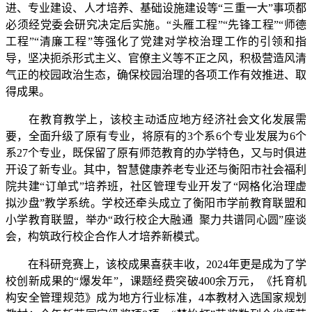
进、专业建设、人才培养、基础设施建设等“三重一大”事项都
必须经党委会研究决定后实施。“头雁工程”“先锋工程”“师德
工程”“清廉工程”等强化了党建对学校治理工作的引领和指
导，坚决扼杀形式主义、官僚主义等不正之风，积极营造风清
气正的校园政治生态，确保校园治理的各项工作有效推进、取
得成果。
在教育教学上，该校主动适应地方经济社会文化发展需
要，全面升级了原有专业，将原有的3个系6个专业发展为6个
系27个专业，既保留了原有师范教育的办学特色，又与时俱进
开设了新专业。其中，智慧健康养老专业还与衡阳市社会福利
院共建“订单式”培养班，社区管理专业开发了“网格化治理虚
拟沙盘”教学系统‌。学校还牵头成立了衡阳市学前教育联盟和
小学教育联盟，举办“政行校企大融通 聚力共谱同心圆”座谈
会，构筑政行校企合作人才培养新模式。
在科研竞赛上，该校成果喜获丰收，2024年更是成为了学
校创新成果的“爆发年”，课题经费突破400余万元，《托育机
构安全管理规范》成为地方行业标准，4本教材入选国家规划