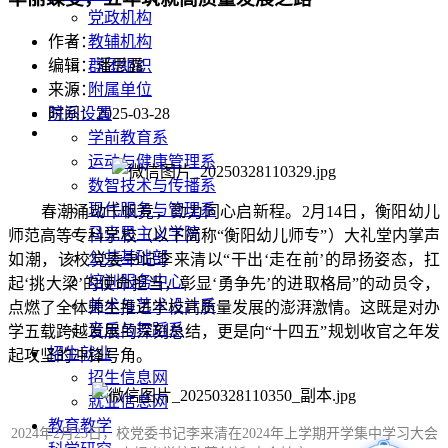
党政机构
教辅机构
作者：
群团组织
编辑：潘思露
附属单位
来源：
院系设置
时间：2025-03-28
学前教育系
运动与健康管理系
数智技术与传播系
现代服务与管理系
春潮涌动千帆竞，勠力同心启新程。2月14日，衡阳幼儿
马克思主义学院
师范高等专科学校（以下简称“衡阳幼儿师专”）大礼堂内掌声
公共基础部
如潮，该校党委书记李来清以“干出‘走在前’的昂扬姿态，扛
培训服务中心
起‘挑大梁’的使命担当，彰显‘勇争先’的进取格局”的动员令，
美术与艺术设计系
点燃了全体师生推进学校高质量发展的澎湃激情。这既是对办
音乐与舞蹈系
学五载跨越发展的深刻总结，更是向“十四五”规划收官之年发
招生就业
起攻坚的冲锋号角‌。
招生信息网
就业信息网
教育教学
2024年2月23日，校党委书记李来清在2024年上学期开学集中学习大会