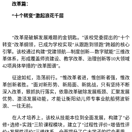
改革篇：
“十个转变”激起浪花千层
“改革是破解发展难题的金钥匙。”该校党委提出的“十个
转变”改革纲领，已成为学校实现“从跟跑到领跑”跨越的核心
引擎‌。该校通过构建“党建领航—制度创新—数字赋能”三维改
革体系，形成覆盖师资建设、教学改革、治理创新等10大领域
42项具体举措的“改革图谱”‌。
征途如虹，浩荡前行。“惟改革者进，惟创新者强，惟改
革创新者胜。”面对新形势、新局面、新挑战，只有坚持不断
深入改革，狠抓执行落实，依靠改革破除发展瓶颈、汇聚发展
优势、激活发展动能，才能让衡阳幼儿师专事业航船劈波斩
浪、一往无前。
在人才培养上，该校从技能本位到全面发展，构建了“必
修+选修+实践”三阶课程模块，建立了“过程性评价+增值性评
价+发展性评价”三维体系，全面提升了广大学子的综合素质。