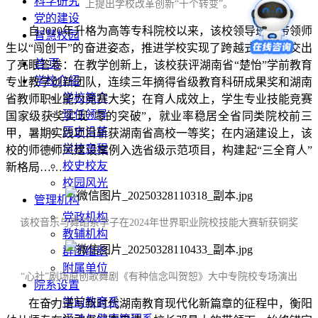
科学研究
上提出学校改革创新“十个转变”。
党的建设
自2020年升格为高等专科院校以来，该校领导班子带领师
智慧校园
生以“闯创干”的奋进姿态，推进学校实现了跨越式发展‌，交出
首 页
了亮眼答卷：在‌教学创新‌上，该校获评湖南省“楚怡”学前教育
学校介绍
专业教学创新团队，连续三年摘得省级教育科研成果奖和湖南
学校简介
省教师职业能力竞赛大奖‌；在‌育人成效‌上，学生专业技能竞赛
现任领导
国家级获奖实现“零的突破”，就业率稳居全省同类院校前三
历史沿革
甲，暑期实践项目斩获湖南省高校一等奖；在‌内涵建设‌上，该
学校章程
校的师德师风建设案例入选省级示范项目，构建起“三全育人”
校史校友
新格局‌……
校园风光
管理机构
党政机构
该校音乐与舞蹈系学子在2024年世界职业院校技能大赛斩获铜奖
教辅机构
群团组织
附属单位
“心社”剧场原创歌舞剧《有种信念叫贺恕》大中专院校专场演出
院系设置
学前教育系
在奋力谱写新时代湖南教育现代化新篇章的征程中，衡阳