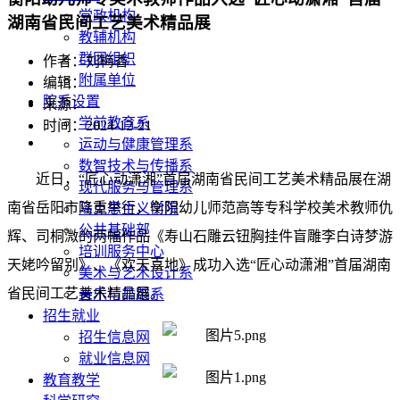
党政机构
湖南省民间工艺美术精品展
教辅机构
群团组织
作者：刘梅香
附属单位
编辑：
院系设置
来源：
学前教育系
时间：2024-12-21
运动与健康管理系
数智技术与传播系
近日，“匠心动潇湘”首届湖南省民间工艺美术精品展在湖
现代服务与管理系
南省岳阳市隆重举行，衡阳幼儿师范高等专科学校美术教师仇
马克思主义学院
公共基础部
辉、司桐溦的两幅作品《寿山石雕云钮胸挂件盲雕李白诗梦游
培训服务中心
天姥吟留别》、《欢天喜地》成功入选“匠心动潇湘”首届湖南
美术与艺术设计系
省民间工艺美术精品展。
音乐与舞蹈系
招生就业
招生信息网
就业信息网
教育教学