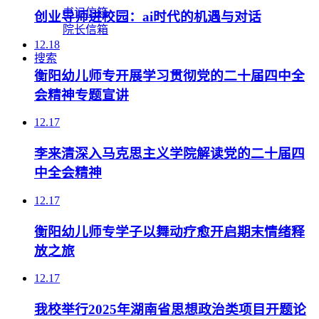
书记信箱
创业导师进校园：ai时代的机遇与对话
院长信箱
12.18
搜索
衡阳幼儿师专开展学习贯彻党的二十届四中全
会精神专题宣讲
12.17
李来清深入马克思主义学院解读党的二十届四
中全会精神
12.17
衡阳幼儿师专学子以舞动疗愈开启期末情绪释
放之旅
12.17
我校举行2025年湖南省思想政治类项目开题论