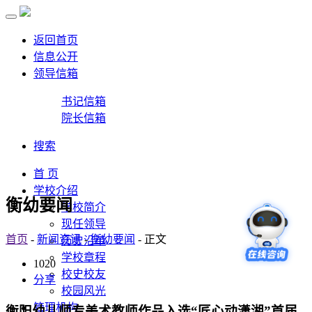
返回首页
信息公开
领导信箱
书记信箱
院长信箱
搜索
首 页
学校介绍
衡幼要闻
学校简介
现任领导
首页
-
新闻资讯
-
衡幼要闻
- 正文
历史沿革
学校章程
1020
校史校友
分享
校园风光
管理机构
衡阳幼儿师专美术教师作品入选“匠心动潇湘”首届