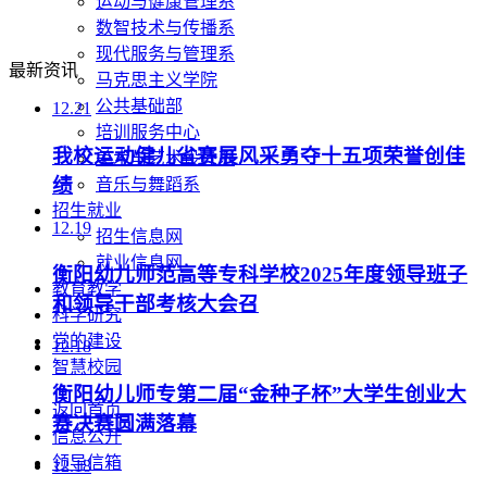
运动与健康管理系
数智技术与传播系
现代服务与管理系
最新资讯
马克思主义学院
公共基础部
12.21
培训服务中心
我校运动健儿省赛展风采勇夺十五项荣誉创佳
美术与艺术设计系
绩
音乐与舞蹈系
招生就业
12.19
招生信息网
就业信息网
衡阳幼儿师范高等专科学校2025年度领导班子
教育教学
和领导干部考核大会召
科学研究
党的建设
12.18
智慧校园
衡阳幼儿师专第二届“金种子杯”大学生创业大
返回首页
赛决赛圆满落幕
信息公开
领导信箱
12.18