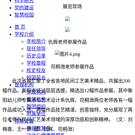
科学研究
展览现场
党的建设
智慧校园
首 页
学校介绍
学校简介
仇辉老师参展作品
现任领导
历史沿革
学校章程
司桐溦老师参展作品
校史校友
校园风光
此次省展汇聚了全省各地民间工艺美术精品，共展出200
管理机构
幅作品。衡阳市经过层层选拔，精选出12幅作品参展，其中衡
党政机构
教辅机构
阳幼儿师专美术与艺术设计系仇辉、司桐溦两位老师各有一幅
群团组织
作品成功入选。两幅作品技艺精湛、创意独特，充分展现了两
附属单位
位老师在民间工艺美术领域的深厚功底和创新精神。（文：刘
院系设置
学前教育系
梅香、王一伊 图：仇辉、司桐溦）