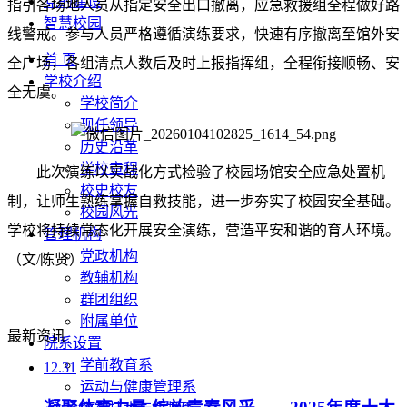
党的建设
指引各场地人员从指定安全出口撤离，应急救援组全程做好路
智慧校园
线警戒。参与人员严格遵循演练要求，快速有序撤离至馆外安
首 页
全广场，各组清点人数后及时上报指挥组，全程衔接顺畅、安
学校介绍
全无虞。
学校简介
现任领导
历史沿革
学校章程
此次演练以实战化方式检验了校园场馆安全应急处置机
校史校友
制，让师生熟练掌握自救技能，进一步夯实了校园安全基础。
校园风光
学校将持续常态化开展安全演练，营造平安和谐的育人环境。
管理机构
党政机构
（文/陈贤）
教辅机构
群团组织
附属单位
最新资讯
院系设置
学前教育系
12.31
运动与健康管理系