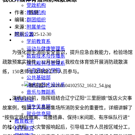
党政机构
教辅机构
作者：陈贤
群团组织
编辑：
附属单位
来源：
院系设置
时间：2025-12-30
学前教育系
运动与健康管理系
为强化师生消防安全意识，提升应急自救能力，检验场馆
数智技术与传播系
疏散预案实操性，12月30日，我校在体育馆开展消防疏散演
现代服务与管理系
马克思主义学院
练，150名师生及场馆工作人员参与。
公共基础部
美术与艺术设计系
音乐与舞蹈系
演练启动前，指挥组结合辽宁辽阳“三里厨娘”饭店火灾事
招生就业
招生信息网
故案例，强调了人员密集场所消防安全的重要性，详细讲解了
就业信息网
“按指定路线撤离、弯腰捂鼻、保持1米间距、有序纵队行进”
教育教学
的核心流程。火灾警报响起后，引导组工作人员按区域分工，
科学研究