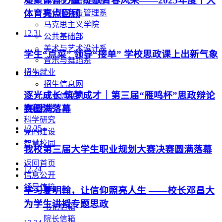
凝聚体育力量 绽放青春风采——2025年度十大
数智技术与传播系
体育亮点回顾
现代服务与管理系
马克思主义学院
12.31
公共基础部
美术与艺术设计系
学生“点菜” 领导“接单” 学校思政课上出新气象
音乐与舞蹈系
招生就业
12.26
招生信息网
逐光成长 筑梦成才｜第三届“雁鸣杯”思政辩论
就业信息网
赛圆满落幕
教育教学
科学研究
12.25
党的建设
智慧校园
我校第三届大学生职业规划大赛决赛圆满落幕
返回首页
12.24
信息公开
领导信箱
学习夏明翰，让信仰照亮人生 ——校长邓昌大
为学生讲授专题思政
书记信箱
院长信箱