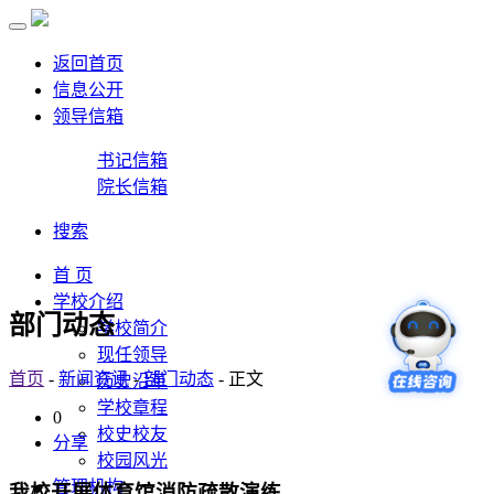
返回首页
信息公开
领导信箱
书记信箱
院长信箱
搜索
首 页
学校介绍
部门动态
学校简介
现任领导
首页
-
新闻资讯
-
部门动态
- 正文
历史沿革
学校章程
0
校史校友
分享
校园风光
管理机构
我校开展体育馆消防疏散演练