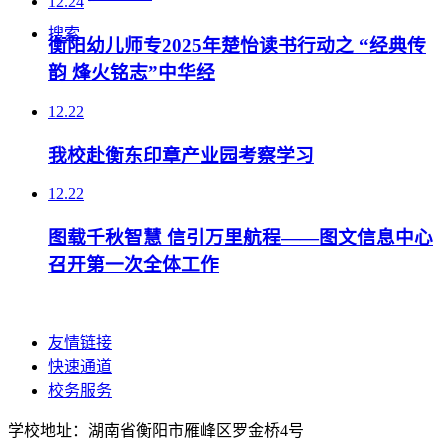
12.24
搜索
衡阳幼儿师专2025年楚怡读书行动之 “经典传
韵 烽火铭志”中华经
12.22
我校赴衡东印章产业园考察学习
12.22
图载千秋智慧 信引万里航程——图文信息中心
召开第一次全体工作
友情链接
快速通道
校务服务
学校地址：湖南省衡阳市雁峰区罗金桥4号