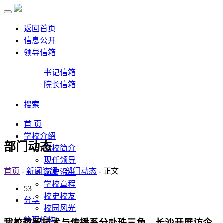
返回首页
信息公开
领导信箱
书记信箱
院长信箱
搜索
首 页
学校介绍
部门动态
学校简介
现任领导
首页
-
新闻资讯
-
部门动态
- 正文
历史沿革
学校章程
53
校史校友
分享
校园风光
管理机构
我校数智技术与传播系分赴珠三角、长沙开展访企