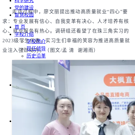
科学研究
党的建设
走访过程中，廖文丽提出推动高质量就业“四心”要
智慧校园
求：专业发展有信心、自我变革有决心、人才培养有核
首 页
心、就业服务有热心。调研组还看望了在珠三角实习的
学校介绍
2023级学生代表，实习生们幸福的笑容为推进高质量就
学校简介
现任领导
业注入强劲动力。（
图文/孟 清 谢湘雨）
历史沿革
学校章程
校史校友
校园风光
管理机构
党政机构
教辅机构
群团组织
附属单位
院系设置
计量检测与自动化系