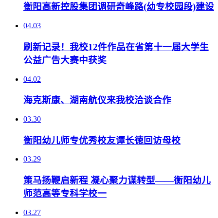
衡阳高新控股集团调研奇峰路(幼专校园段)建设
04.03
刷新记录！我校12件作品在省第十一届大学生
公益广告大赛中获奖
04.02
海克斯康、湖南航仪来我校洽谈合作
03.30
衡阳幼儿师专优秀校友谭长徳回访母校
03.29
策马扬鞭启新程 凝心聚力谋转型——衡阳幼儿
师范高等专科学校一
03.27