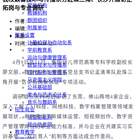
党政机构
拓岗与专业调研
教辅机构
群团组织
作者：
附属单位
编辑：
院系设置
来源：
计量检测与自动化系
时间：2026-04-12
学前教育系
运动与健康管理系
4月9日至11日，衡阳幼儿师范高等专科学校副校长
数智技术与传播系
廖文丽、数智技术与传播系党总支书记孟清率队赴珠三
现代服务与管理系
马克思主义学院
角开展“访企拓岗促就业”专项活动。
公共基础部
美术与艺术设计系
调研组三天内先后走访了东莞、佛山两地4家企业，
音乐与舞蹈系
深入了解了AI科技、网络科技、数字档案管理等领域发
招生就业
展现状，系统摸清了新媒体运营、短视频创作、数字资
招生信息网
就业信息网
产管理等岗位的职业能力标准，并与企业在共建实习实
教育教学
训基地、“双元育人”机制等方面达成合作意向。