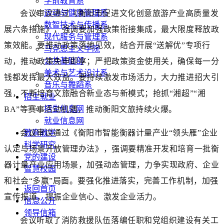
学前教育系
运动与健康管理系
会议审议通过《衡阳市促进文化创意旅游产业高质量发
数智技术与传播系
展六条措施》，强调要加强政策衔接集成，最大限度释放政
现代服务与管理系
策效能。要推动政策落地见效，结合开展“送解优”专项行
马克思主义学院
公共基础部
动，推动政策免申即享；严把政策资金使用关，确保每一分
美术与艺术设计系
钱都发挥最大效益。要持续激发市场活力，大力推进招大引
音乐与舞蹈系
强，不断培育文旅融合新业态与新模式；抢抓“湘超”“湘
招生就业
招生信息网
BA”等赛事活动机遇，推动衡阳文旅持续火爆。
就业信息网
教育教学
会议审议通过《衡阳市智能衡器计量产业“领头雁”企业
科学研究
认定与场景开放管理办法》，强调要精准开发和培育一批衡
党的建设
器计量产业应用场景，加强动态管理，力争实现政府、企业
智慧校园
和社会“多赢”局面。要强化推进落实，完善工作机制，加强
返回首页
宣传报道，提振企业信心、激发企业活力。
信息公开
领导信箱
会议听取了消防救援队伍落编任职和党组织建设有关工