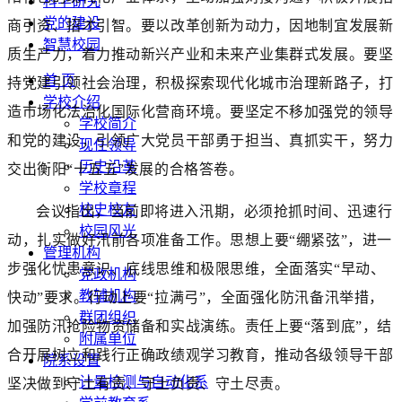
科学研究
党的建设
商引资、招才引智。要以改革创新为动力，因地制宜发展新
智慧校园
质生产力，着力推动新兴产业和未来产业集群式发展。要坚
首 页
持党建引领社会治理，积极探索现代化城市治理新路子，打
学校介绍
造市场化法治化国际化营商环境。要坚定不移加强党的领导
学校简介
和党的建设，引领广大党员干部勇于担当、真抓实干，努力
现任领导
历史沿革
交出衡阳“十五五”发展的合格答卷。
学校章程
校史校友
会议指出，当前即将进入汛期，必须抢抓时间、迅速行
校园风光
动，扎实做好汛前各项准备工作。思想上要“绷紧弦”，进一
管理机构
步强化忧患意识、底线思维和极限思维，全面落实“早动、
党政机构
教辅机构
快动”要求。行动上要“拉满弓”，全面强化防汛备汛举措，
群团组织
加强防汛抢险物资储备和实战演练。责任上要“落到底”，结
附属单位
合开展树立和践行正确政绩观学习教育，推动各级领导干部
院系设置
计量检测与自动化系
坚决做到守土有责、守土负责、守土尽责。