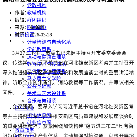
党政机构
教辅机构
作者：
群团组织
编辑：
附属单位
来源：看衡阳
院系设置
时间：2026-03-28
计量检测与自动化系
学前教育系
3月27日下午，市委书记朱健主持召开市委常委会会
运动与健康管理系
议，传达学习习近平总书记在河北雄安新区考察并主持召开
数智技术与传播系
现代服务与管理系
深入推进雄安新区高质量建设和发展座谈会时的重要讲话精
马克思主义学院
神，听取全市防汛备汛、消防救援等工作情况，并审议相关
公共基础部
文件。
美术与艺术设计系
音乐与舞蹈系
会议强调，要深入学习习近平总书记在河北雄安新区考
招生就业
招生信息网
察并主持召开深入推进雄安新区高质量建设和发展座谈会时
就业信息网
的重要讲话精神，紧紧围绕加快构建“稳五进三布二”具有衡
教育教学
阳特色的现代化产业体系，主动加强对接沟通，积极开展招