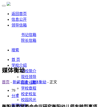
返回首页
信息公开
领导信箱
书记信箱
院长信箱
搜索
首 页
学校介绍
媒体衡幼
学校简介
现任领导
首页
-
新闻资讯
-
媒体衡幼
- 正文
历史沿革
学校章程
79
校史校友
分享
校园风光
管理机构
衡阳市委常委会会议研究衡阳幼儿师专转型事项