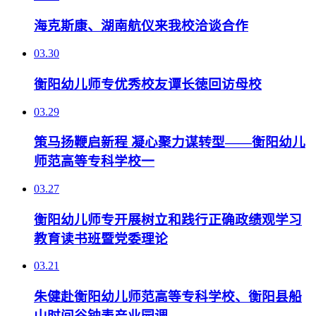
海克斯康、湖南航仪来我校洽谈合作
03.30
衡阳幼儿师专优秀校友谭长徳回访母校
03.29
策马扬鞭启新程 凝心聚力谋转型——衡阳幼儿
师范高等专科学校一
03.27
衡阳幼儿师专开展树立和践行正确政绩观学习
教育读书班暨党委理论
03.21
朱健赴衡阳幼儿师范高等专科学校、衡阳县船
山时间谷钟表产业园调