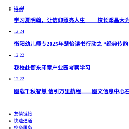
12.24
搜索
学习夏明翰，让信仰照亮人生 ——校长邓昌大
12.24
衡阳幼儿师专2025年楚怡读书行动之 “经典传韵
12.22
我校赴衡东印章产业园考察学习
12.22
图载千秋智慧 信引万里航程——图文信息中心
友情链接
快速通道
校务服务