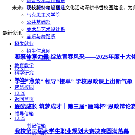
数智技术与传播系
现代服务与管理系
未来，我校将持续以多元文化活动深耕书香校园建设，为师
马克思主义学院
公共基础部
美术与艺术设计系
最新资讯
音乐与舞蹈系
12.31
招生就业
招生信息网
凝聚体育力量 绽放青春风采——2025年度十大
就业信息网
教育教学
12.31
科学研究
党的建设
学生“点菜” 领导“接单” 学校思政课上出新气象
智慧校园
12.26
返回首页
逐光成长 筑梦成才｜第三届“雁鸣杯”思政辩论
信息公开
领导信箱
12.25
书记信箱
我校第三届大学生职业规划大赛决赛圆满落幕
院长信箱