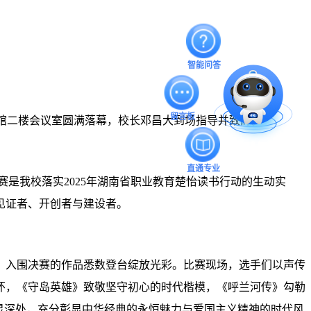
智能问答
留言板
图书馆二楼会议室圆满落幕，校长邓昌大到场指导并致辞。
直通专业
是我校落实2025年湖南省职业教育楚怡读书行动的生动实
见证者、开创者与建设者。
，入围决赛的作品悉数登台绽放光彩。比赛现场，选手们以声传
怀，《守岛英雄》致敬坚守初心的时代楷模，《呼兰河传》勾勒
灵深处，充分彰显中华经典的永恒魅力与爱国主义精神的时代风