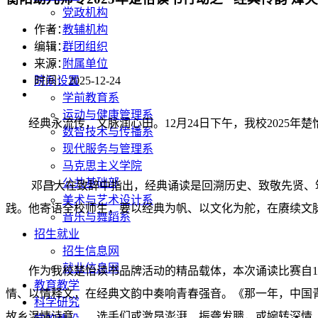
党政机构
教辅机构
作者：
群团组织
编辑：
附属单位
来源：
院系设置
时间：2025-12-24
学前教育系
运动与健康管理系
经典永流传，文脉润心田。12月24日下午，我校2025
数智技术与传播系
现代服务与管理系
马克思主义学院
公共基础部
邓昌大在致辞中指出，经典诵读是回溯历史、致敬先贤、筑
美术与艺术设计系
践。他寄语全校师生，要以经典为帆、以文化为舵，在赓续文
音乐与舞蹈系
招生就业
招生信息网
就业信息网
作为我校楚怡读书品牌活动的精品载体，本次诵读比赛自
教育教学
情、以情释文，在经典文韵中奏响青春强音。《那一年，中国
科学研究
故乡温情诗意……选手们或激昂澎湃、振聋发聩，或婉转深情