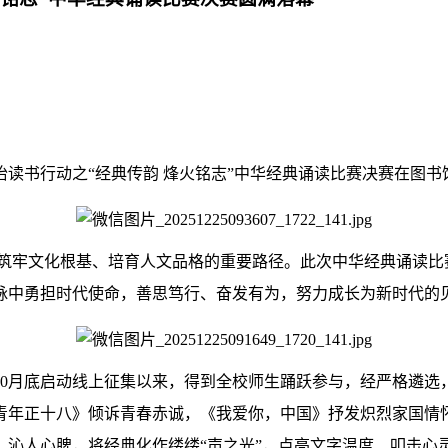
年楚怡读书行动之“经典传韵 烽火铭志”中华经典诵读比赛决赛在
牢文化根基、培育人文品格的重要路径。此次中华经典诵读比赛
脉中勇担时代使命，善思笃行、奋发有为，努力成长为新时代的
10月底启动线上征集以来，得到全校师生踊跃参与，经严格遴选
青年正十八》倾诉青春赤诚，《我爱你，中国》抒发炽烈家国情
、沁人心脾，将经典化作缕缕“声之光”，点亮文字温度、叩击心