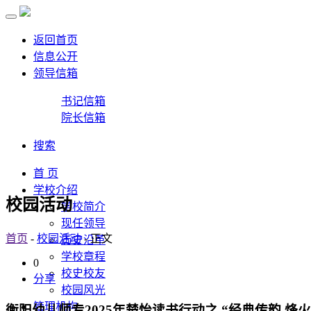
返回首页
信息公开
领导信箱
书记信箱
院长信箱
搜索
首 页
学校介绍
校园活动
学校简介
现任领导
首页
-
校园活动
- 正文
历史沿革
学校章程
0
校史校友
分享
校园风光
管理机构
衡阳幼儿师专2025年楚怡读书行动之 “经典传韵 