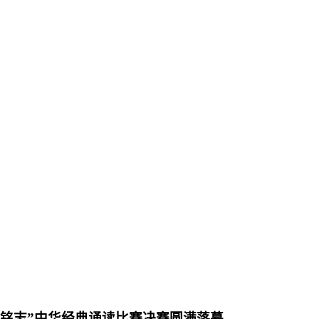
烽火铭志”中华经典诵读比赛决赛圆满落幕