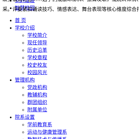
党的建设
智慧校园
采。评委紧扣诵读技巧、情感表达、舞台表现等核心维度综合
首 页
学校介绍
学校简介
现任领导
历史沿革
学校章程
校史校友
校园风光
管理机构
党政机构
教辅机构
群团组织
附属单位
院系设置
学前教育系
运动与健康管理系