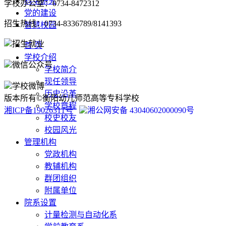
科学研究
学校办公室：0734-8472312
党的建设
招生热线：0734-8336789/8141393
智慧校园
招生就业
首 页
学校介绍
微信公众号
学校简介
现任领导
学校微博
历史沿革
版本所有©衡阳幼儿师范高等专科学校
学校章程
湘ICP备19026311号
湘公网安备 43040602000090号
校史校友
校园风光
管理机构
党政机构
教辅机构
群团组织
附属单位
院系设置
计量检测与自动化系