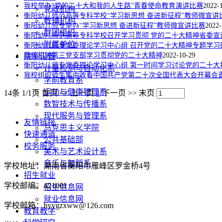
我校举办“党的二十大和我的人生路”青春使命教育演讲比赛
2022-
党政机构
衡阳幼儿师范高等专科学校“学习新思想 奋进新征程”教师微宣讲
教辅机构
衡阳幼儿师专举办“学习新思想 奋进新征程”教师微宣讲比赛
2022-
群团组织
衡阳幼儿师范高等专科学校召开学习贯彻 党的二十大精神省委宣
附属单位
衡阳幼儿师专党委理论学习中心组 召开党的二十大精神专题学习
我校机关第三党支部学习贯彻党的二十大精神
2022-10-29
院系设置
衡阳幼儿师专党委理论学习中心组 第一时间学习讨论党的二十大
计量检测与自动化系
我校组织师生集中收看中国共产党第二十次全国代表大会开幕会
学前教育系
运动与健康管理系
14条 1/1页
首页
<<
上一页
1
下一页
>>
末页
数智技术与传播系
现代服务与管理系
友情链接
马克思主义学院
快速通道
公共基础部
校务服务
美术与艺术设计系
音乐与舞蹈系
学校地址：湖南省衡阳市雁峰区罗金桥4号
招生就业
学校邮编：421001
招生信息网
就业信息网
学校邮箱：hyygzxww@126.com
教育教学