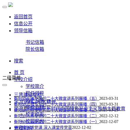
返回首页
信息公开
领导信箱
书记信箱
院长信箱
搜索
首 页
二级菜单
学校介绍
学校简介
现任领导
三风建设专栏
衡阳幼儿师专党的二十大微宣讲系列展播（五）
2023-03-31
历史沿革
学习党的二十大精神
衡阳幼儿师专党的二十大微宣讲系列展播（四）
2023-03-31
学校章程
学习贯彻习近平新时代中国特色社会主义思想主题教育
衡阳幼儿师专党的二十大微宣讲系列展播（三）
2023-03-29
校史校友
衡阳幼儿师专党的二十大微宣讲系列展播（二）
2022-12-12
校园风光
衡阳幼儿师专党的二十大微宣讲系列展播（一）
2022-12-07
书记校长讲党课 深入课堂传党音
2022-12-02
管理机构