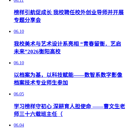
06.11
榜样引航促成长 我校聘任校外创业导师并开展
专题分享会
06.10
我校美术与艺术设计系亮相 “青春留衡．艺启
未来”2026衡阳高校
06.10
以档案为基，以科技赋能——数智系数字影像
档案技术专业师生参加
06.05
学习榜样守初心 深耕育人担使命 ——曹文生老
师三十六载班主任（
06.04