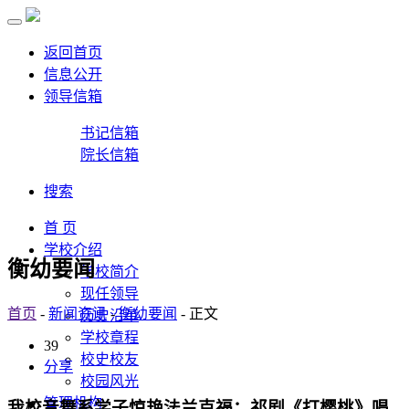
返回首页
信息公开
领导信箱
书记信箱
院长信箱
搜索
首 页
学校介绍
衡幼要闻
学校简介
现任领导
首页
-
新闻资讯
-
衡幼要闻
- 正文
历史沿革
学校章程
39
校史校友
分享
校园风光
管理机构
我校音舞系学子惊艳法兰克福：祁剧《打樱桃》唱