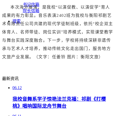
书记信箱
本次海外展演，是我校“以演促教、以演促学”育人
院长信箱
成果的有力彰显。音乐表演2402班为我校与衡阳祁剧艺
搜索
术有限责任公司共建的现代学徒制班级，依托“校企双主
体育人、名师带徒、岗位实训”培养模式，实现课堂教学
与舞台实践深度融合。下一步，学校将持续深耕非遗传
承与艺术人才培养，推动传统文化走出国门，服务地方
文旅产业发展。（文字：任姜铃 图片：衡阳文旅）
最新资讯
06.12
我校音舞系学子惊艳法兰克福：祁剧《打樱
桃》唱响国际龙舟节舞台