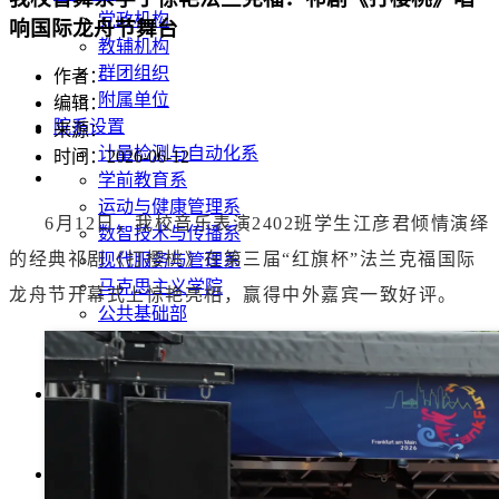
党政机构
响国际龙舟节舞台
教辅机构
群团组织
作者：
附属单位
编辑：
院系设置
来源：
计量检测与自动化系
时间：2026-06-12
学前教育系
运动与健康管理系
6月12日，我校音乐表演2402班学生江彦君倾情演绎
数智技术与传播系
的经典祁剧《打樱桃》在第三届“红旗杯”法兰克福国际
现代服务与管理系
马克思主义学院
龙舟节开幕式上惊艳亮相，赢得中外嘉宾一致好评。
公共基础部
美术与艺术设计系
音乐与舞蹈系
招生就业
招生信息网
就业信息网
教育教学