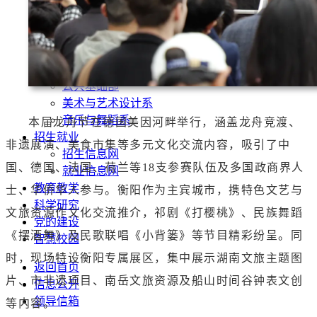
学前教育系
运动与健康管理系
数智技术与传播系
现代服务与管理系
马克思主义学院
公共基础部
美术与艺术设计系
音乐与舞蹈系
本届龙舟节在德国美因河畔举行，涵盖龙舟竞渡、
招生就业
非遗展演、美食市集等多元文化交流内容，吸引了中
招生信息网
国、德国、法国、荷兰等18支参赛队伍及多国政商界人
就业信息网
教育教学
士、华侨华人参与。衡阳作为主宾城市，携特色文艺与
科学研究
文旅资源作文化交流推介，祁剧《打樱桃》、民族舞蹈
党的建设
《摆酒舞》及民歌联唱《小背篓》等节目精彩纷呈。同
智慧校园
时，现场特设衡阳专属展区，集中展示湖南文旅主题图
返回首页
片、市非遗项目、南岳文旅资源及船山时间谷钟表文创
信息公开
领导信箱
等内容。