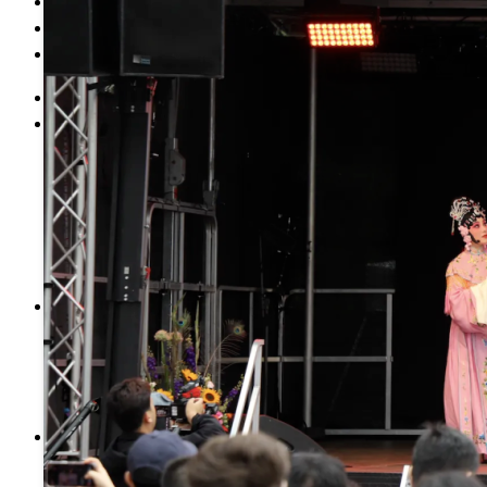
科学研究
党的建设
智慧校园
首 页
学校介绍
学校简介
现任领导
历史沿革
学校章程
校史校友
校园风光
管理机构
党政机构
教辅机构
群团组织
附属单位
院系设置
计量检测与自动化系