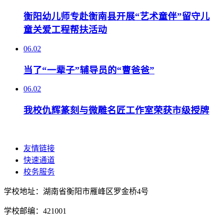
衡阳幼儿师专赴衡南县开展“艺术童伴”留守儿
童关爱工程帮扶活动
06.02
当了“一辈子”辅导员的“曹爸爸”
06.02
我校仇辉篆刻与微雕名匠工作室荣获市级授牌
友情链接
快速通道
校务服务
学校地址：湖南省衡阳市雁峰区罗金桥4号
学校邮编：421001