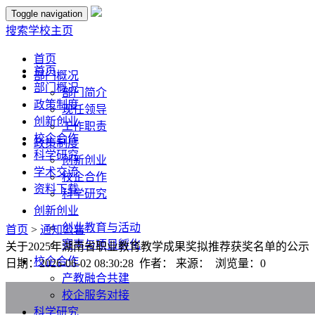
Toggle navigation
搜索
学校主页
首页
首页
部门概况
部门概况
部门简介
政策制度
现任领导
创新创业
工作职责
校企合作
政策制度
科学研究
创新创业
学术交流
校企合作
资料下载
科学研究
创新创业
创业教育与活动
首页
>
通知公告
赛事与项目孵化
关于2025年湖南省职业教育教学成果奖拟推荐获奖名单的公示
校企合作
日期：2026-06-02 08:30:28 作者： 来源： 浏览量：
0
产教融合共建
校企服务对接
科学研究