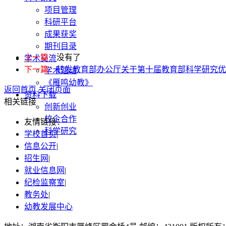
项目管理
科研平台
成果获奖
期刊目录
上一篇：
没有了
学术交流
下一篇：
转发教育部办公厅关于第十届教育部科学研究优秀
学术活动
《雁鸣幼教》
返回首页
关闭页面
资料下载
相关链接
创新创业
校企合作
友情链接：
科学研究
学校首页
|
信息公开
|
招生网
|
就业信息网
|
纪检监察室
|
教务处
|
幼教发展中心