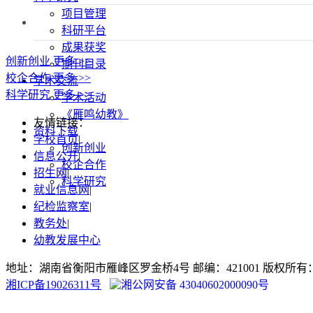
项目管理
科研平台
成果获奖
创新创业
更多 >>
期刊目录
校企合作
更多 >>
学术交流
科学研究
更多 >>
学术活动
《雁鸣幼教》
友情链接：
资料下载
学校首页
|
创新创业
信息公开
|
校企合作
招生网
|
科学研究
就业信息网
|
纪检监察室
|
教务处
|
幼教发展中心
地址：湖南省衡阳市雁峰区罗金桥4号 邮编：421001 版权
湘ICP备19026311号
湘公网安备 43040602000090号