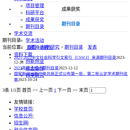
项目管理
成果获奖
科研平台
成果获奖
期刊目录
期刊目录
学术交流
期刊目录
学术活动
当前位置：
首页
>
科学研究
>
期刊目录
发表
《雁鸣幼教》
资料下载
2021-2022中文社会科学引文索引（CSSCI）来源期刊目录
2023-
创新创业
12-28
2023年北大核心期刊目录
校企合作
2023-12-12
国家新闻出版广电总局正式公布第一批、第二批认定学术期刊名
科学研究
单
2023-10-24
3条 1/1页
首页
<<
上一页
1
下一页
>>
末页
友情链接：
学校首页
|
信息公开
|
招生网
|
就业信息网
|