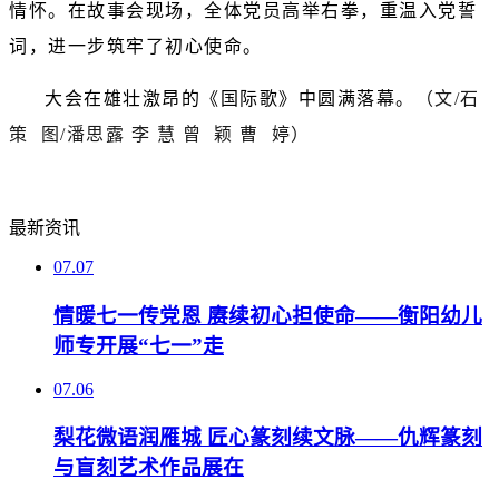
情怀。在故事会现场，全体党员高举右拳，重温入党誓
词，进一步筑牢了初心使命。
大会在雄壮激昂的《国际歌》中圆满落幕。
（
文/
石
策
图/
潘思露 李 慧 曾 颖 曹 婷
）
最新资讯
07.07
情暖七一传党恩 赓续初心担使命——衡阳幼儿
师专开展“七一”走
07.06
梨花微语润雁城 匠心篆刻续文脉——仇辉篆刻
与盲刻艺术作品展在