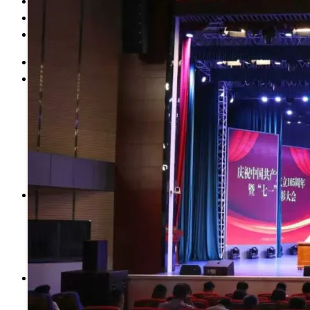
科学研究
党的建设
智慧校园
首 页
学校介绍
学校简介
现任领导
历史沿革
学校章程
校史校友
校园风光
管理机构
党政机构
教辅机构
群团组织
附属单位
院系设置
计量检测与自动化系