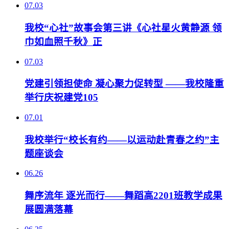
07.03
我校“心社”故事会第三讲《心社星火黄静源 领
巾如血照千秋》正
07.03
党建引领担使命 凝心聚力促转型 ——我校隆重
举行庆祝建党105
07.01
我校举行“校长有约——以运动赴青春之约”主
题座谈会
06.26
舞序流年 逐光而行——舞蹈高2201班教学成果
展圆满落幕