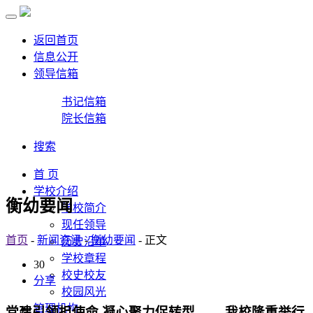
返回首页
信息公开
领导信箱
书记信箱
院长信箱
搜索
首 页
学校介绍
衡幼要闻
学校简介
现任领导
首页
-
新闻资讯
-
衡幼要闻
- 正文
历史沿革
学校章程
30
校史校友
分享
校园风光
管理机构
党建引领担使命 凝心聚力促转型 ——我校隆重举行