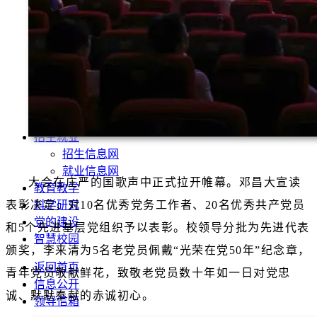
学前教育系
运动与健康管理系
数智技术与传播系
现代服务与管理系
马克思主义学院
公共基础部
美术与艺术设计系
音乐与舞蹈系
招生就业
招生信息网
就业信息网
大会在庄严的国歌声中正式拉开帷幕。邓昌大宣读
教育教学
科学研究
表彰决定，对10名优秀党务工作者、20名优秀共产党员
党的建设
和5个先进基层党组织予以表彰。校领导分批为先进代表
智慧校园
颁奖，李来清为5名老党员佩戴“光荣在党50年”纪念章，
返回首页
青年党员敬献鲜花，致敬老党员数十年如一日对党忠
信息公开
诚、默默奉献的赤诚初心。
领导信箱