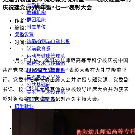
党政机构
庆祝建党105周年暨“七一”表彰大会
教辅机构
群团组织
作者：
附属单位
编辑：
院系设置
来源：
计量检测与自动化系
时间：2026-07-03
学前教育系
运动与健康管理系
7月3日上午，衡阳幼儿师范高等专科学校庆祝中国
数智技术与传播系
共产党成立105周年暨“七一”表彰大会在大礼堂隆重举
现代服务与管理系
马克思主义学院
行。党委书记李来清出席大会并讲授专题党课，党委副
公共基础部
书记、校长邓昌大和其他在校校领导出席大会并为获表
美术与艺术设计系
彰对象颁奖。党委副书记刘声久主持大会。
音乐与舞蹈系
招生就业
招生信息网
就业信息网
教育教学