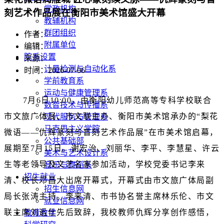
党政机构
刻艺术作品展在衡阳市美术馆盛大开幕
教辅机构
群团组织
作者：
附属单位
编辑：
院系设置
来源：
计量检测与自动化系
时间：2026-07-06
学前教育系
运动与健康管理系
7月6日10:00，由衡阳幼儿师范高等专科学校联合
数智技术与传播系
市文旅广体局、市文联主办、衡阳市美术馆承办的“梨花
现代服务与管理系
马克思主义学院
微语——仇辉篆刻与盲刻艺术作品展”在市美术馆启幕，
公共基础部
展期至7月15日。谢宏治、刘丽华、李平、李慧星、许云
美术与艺术设计系
生等老领导及文艺名家参加活动，学校党委书记李来
音乐与舞蹈系
招生就业
清、校长邓昌大出席开幕式，开幕式由市文旅广体局副
招生信息网
局长张涛主持。李来清、市书协名誉主席林乐伦、市文
就业信息网
联主席刘运仕先后致辞，我校教师仇辉分享创作感悟，
教育教学