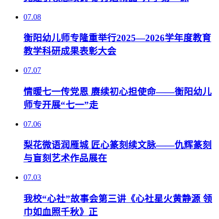
07.08
衡阳幼儿师专隆重举行2025—2026学年度教育
教学科研成果表彰大会
07.07
情暖七一传党恩 赓续初心担使命——衡阳幼儿
师专开展“七一”走
07.06
梨花微语润雁城 匠心篆刻续文脉——仇辉篆刻
与盲刻艺术作品展在
07.03
我校“心社”故事会第三讲《心社星火黄静源 领
巾如血照千秋》正