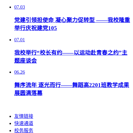
07.03
党建引领担使命 凝心聚力促转型 ——我校隆重
举行庆祝建党105
07.01
我校举行“校长有约——以运动赴青春之约”主
题座谈会
06.26
舞序流年 逐光而行——舞蹈高2201班教学成果
展圆满落幕
友情链接
快速通道
校务服务