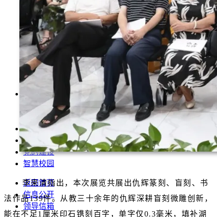
学前教育系
运动与健康管理系
数智技术与传播系
现代服务与管理系
马克思主义学院
公共基础部
美术与艺术设计系
音乐与舞蹈系
招生就业
招生信息网
就业信息网
教育教学
科学研究
党的建设
智慧校园
返回首页
李来清指出，本次展览共展出仇辉篆刻、盲刻、书
信息公开
法作品139件。从教三十余年的仇辉深耕盲刻微雕创新，
领导信箱
能在不足1厘米印石镌刻百字，单字仅0.3毫米，填补湖