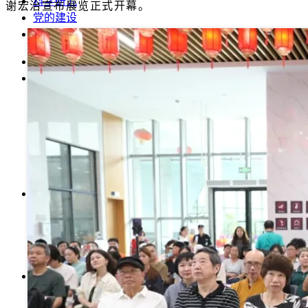
科学研究
谢宏治宣布展览正式开幕。
党的建设
智慧校园
首 页
学校介绍
学校简介
现任领导
历史沿革
学校章程
校史校友
校园风光
管理机构
党政机构
教辅机构
群团组织
附属单位
院系设置
计量检测与自动化系