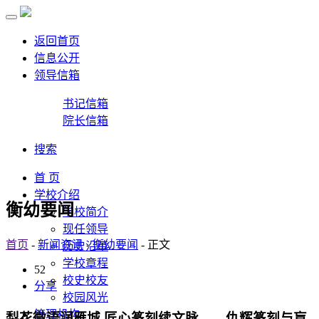
返回首页
信息公开
领导信箱
书记信箱
院长信箱
搜索
首 页
学校介绍
衡幼要闻
学校简介
现任领导
首页
-
新闻资讯
-
衡幼要闻
- 正文
历史沿革
学校章程
52
校史校友
分享
校园风光
管理机构
梨花微语润雁城 匠心篆刻续文脉——仇辉篆刻与盲