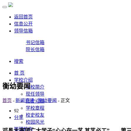
返回首页
信息公开
领导信箱
书记信箱
院长信箱
搜索
首 页
学校介绍
衡幼要闻
学校简介
现任领导
首页
-
新闻资讯
-
衡幼要闻
- 正文
历史沿革
学校章程
92
校史校友
分享
校园风光
管理机构
邓昌大寄望广大学子“心心在一艺 其艺必工”——第