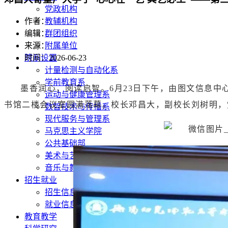
党政机构
教辅机构
作者：
群团组织
编辑：
附属单位
来源：
院系设置
时间：2026-06-23
计量检测与自动化系
学前教育系
墨香润心，阅读启智。6月23日下午，由图文信息中
运动与健康管理系
书馆二楼会议室圆满落幕。校长邓昌大，副校长刘树明，
数智技术与传播系
现代服务与管理系
马克思主义学院
公共基础部
美术与艺术设计系
音乐与舞蹈系
招生就业
招生信息网
就业信息网
教育教学