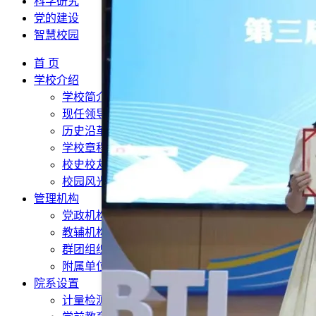
科学研究
党的建设
智慧校园
首 页
学校介绍
学校简介
现任领导
历史沿革
学校章程
校史校友
校园风光
管理机构
党政机构
教辅机构
群团组织
附属单位
院系设置
计量检测与自动化系