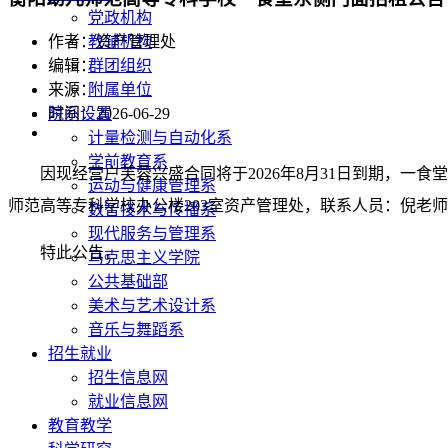
党政机构
教辅机构
作者：资产管理处
群团组织
编辑：
附属单位
来源：
院系设置
时间：2026-06-29
计量检测与自动化系
学前教育系
因现经营户芙蓉兴盛合同将于2026年8月31日到期，一
运动与健康管理系
师范高等专科学校办公楼203室资产管理处，联系人员：倪老师（180
数智技术与传播系
现代服务与管理系
特此公告。
马克思主义学院
公共基础部
美术与艺术设计系
音乐与舞蹈系
招生就业
招生信息网
就业信息网
教育教学