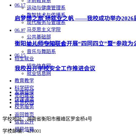
学前教育系
06.17
运动与健康管理系
数智技术与传播系
启梦想之旅 扬就业之帆 ——我校成功举办202
现代服务与管理系
马克思主义学院
06.17
公共基础部
衡阳幼儿师专知联会开展“四同四立”暨“参政为
美术与艺术设计系
音乐与舞蹈系
06.15
招生就业
招生信息网
我校召开学校安全工作推进会议
就业信息网
教育教学
科学研究
友情链接
党的建设
快速通道
智慧校园
校务服务
返回首页
学校地址：湖南省衡阳市雁峰区罗金桥4号
信息公开
领导信箱
学校邮编：421001