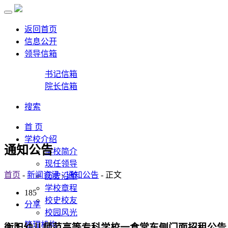
返回首页
信息公开
领导信箱
书记信箱
院长信箱
搜索
首 页
学校介绍
通知公告
学校简介
现任领导
首页
-
新闻资讯
-
通知公告
- 正文
历史沿革
学校章程
185
校史校友
分享
校园风光
管理机构
衡阳幼儿师范高等专科学校一食堂东侧门面招租公告