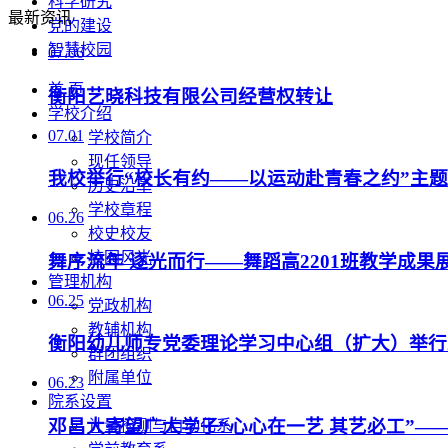
科学研究
最新资讯
党的建设
智慧校园
07.06
首 页
衡阳艺晓科技有限公司经营权转让
学校介绍
07.01
学校简介
现任领导
我校举行“校长有约——以运动赴青春之约”主
历史沿革
学校章程
06.26
校史校友
校园风光
舞序流年 逐光而行——舞蹈高2201班教学成果
管理机构
06.25
党政机构
教辅机构
衡阳幼儿师专党委理论学习中心组（扩大）举行2
群团组织
附属单位
06.23
院系设置
邓昌大寄望广大学子“心心在一艺 其艺必工”—
计量检测与自动化系