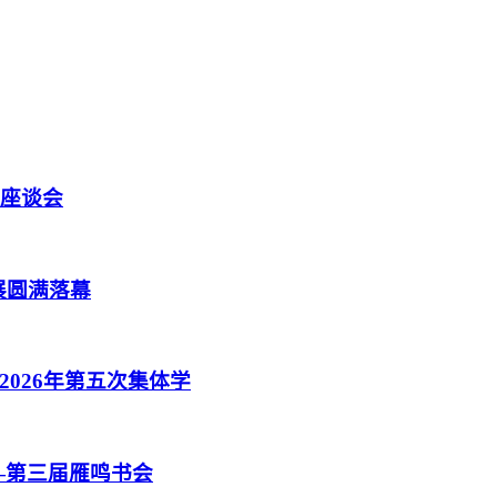
题座谈会
展圆满落幕
026年第五次集体学
—第三届雁鸣书会