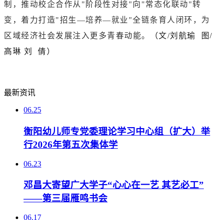
制，推动校企合作从"阶段性对接"向"常态化联动"转
变，着力打造"招生—培养—就业"全链条育人闭环，为
区域经济社会发展注入更多青春动能。
（
文/
刘航瑜 图/
高琳 刘 倩
）
最新资讯
06.25
衡阳幼儿师专党委理论学习中心组（扩大）举
行2026年第五次集体学
06.23
邓昌大寄望广大学子“心心在一艺 其艺必工”
——第三届雁鸣书会
06.17