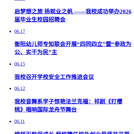
启梦想之旅 扬就业之帆 ——我校成功举办2026
届毕业生校园招聘会
06.17
衡阳幼儿师专知联会开展“四同四立”暨“参政为
公、实干为民”主
06.15
我校召开学校安全工作推进会议
06.12
我校音舞系学子惊艳法兰克福：祁剧《打樱
桃》唱响国际龙舟节舞台
06.11