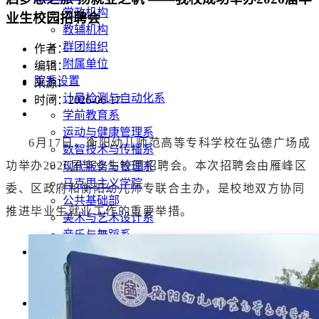
党政机构
业生校园招聘会
教辅机构
群团组织
作者：
附属单位
编辑：
院系设置
来源：
计量检测与自动化系
时间：2026-06-17
学前教育系
运动与健康管理系
6月17日，衡阳幼儿师范高等专科学校在弘德广场成
数智技术与传播系
功举办2026届毕业生校园招聘会。本次招聘会由雁峰区
现代服务与管理系
马克思主义学院
委、区政府和衡阳幼儿师专联合主办，是校地双方协同
公共基础部
推进毕业生就业工作的重要举措。
美术与艺术设计系
音乐与舞蹈系
招生就业
招生信息网
就业信息网
教育教学