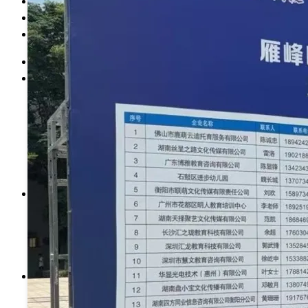
科学研究
党的建设
智慧校园
首 页
学校介绍
学校简介
现任领导
历史沿革
学校章程
校史校友
校园风光
管理机构
党政机构
教辅机构
群团组织
附属单位
院系设置
计量检测与自动化系