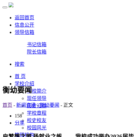
返回首页
信息公开
领导信箱
书记信箱
院长信箱
搜索
首 页
学校介绍
衡幼要闻
学校简介
现任领导
首页
-
新闻资讯
-
衡幼要闻
- 正文
历史沿革
学校章程
158
校史校友
分享
校园风光
管理机构
启梦想之旅 扬就业之帆 ——我校成功举办2026届毕