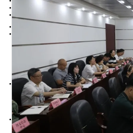
科学研究
党的建设
智慧校园
首 页
学校介绍
学校简介
现任领导
历史沿革
学校章程
校史校友
校园风光
管理机构
党政机构
教辅机构
群团组织
附属单位
院系设置
计量检测与自动化系