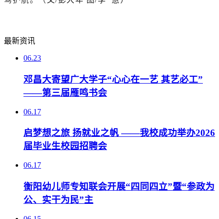
最新资讯
06.23
邓昌大寄望广大学子“心心在一艺 其艺必工”
——第三届雁鸣书会
06.17
启梦想之旅 扬就业之帆 ——我校成功举办2026
届毕业生校园招聘会
06.17
衡阳幼儿师专知联会开展“四同四立”暨“参政为
公、实干为民”主
06.15