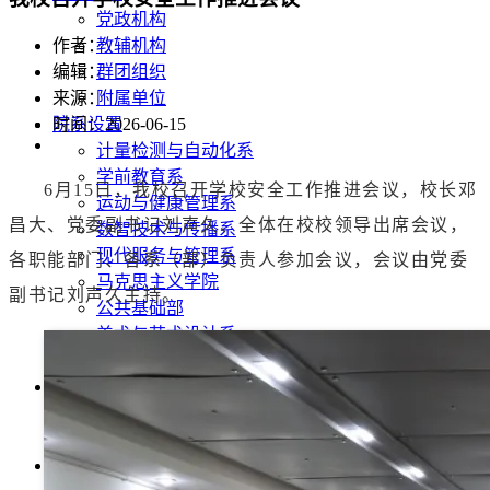
党政机构
教辅机构
作者：
群团组织
编辑：
附属单位
来源：
院系设置
时间：2026-06-15
计量检测与自动化系
学前教育系
6月15日，我校召开学校安全工作推进会议，校长邓
运动与健康管理系
昌大、党委副书记刘声久、全体在校校领导出席会议，
数智技术与传播系
现代服务与管理系
各职能部门、各系（部）负责人参加会议，会议由党委
马克思主义学院
副书记刘声久主持。
公共基础部
美术与艺术设计系
音乐与舞蹈系
招生就业
招生信息网
就业信息网
教育教学