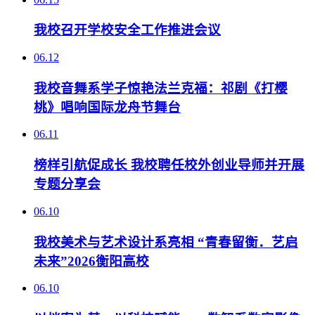
我校召开学校安全工作推进会议
06.12
我校音舞系学子惊艳法兰克福：祁剧《打樱
桃》唱响国际龙舟节舞台
06.11
榜样引航促成长 我校聘任校外创业导师并开展
专题分享会
06.10
我校美术与艺术设计系亮相 “青春留衡．艺启
未来”2026衡阳高校
06.10