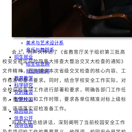
学前教育系
运动与健康管理系
数智技术与传播系
现代服务与管理系
马克思主义学院
公共基础部
美术与艺术设计系
音乐与舞蹈系
会上，刘声久传达了《省教育厅关于组织第三批高
招生就业
校安全稳定风险隐患大排查大整治交叉大检查的通知》
招生信息网
文件精神，逐条解读本次省级交叉检查的核心内容、工
就业信息网
教育教学
作标准和重点要求。同时，结合学校安全工作实际，对
科学研究
全校迎检各项工作进行部署和要求，明确各部门工作任
党的建设
务、责任分工和工作时限，要求各单位精准对标上级标
智慧校园
准，逐项落实迎检准备工作。
返回首页
信息公开
邓昌大作总结讲话，深刻阐明了当前校园安全工作
领导信箱
及专项迎检工作的重要意义。他强调，校园安全是学校