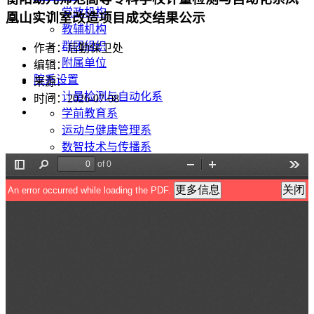
党政机构
凰山实训室改造项目成交结果公示
教辅机构
群团组织
作者：后勤保卫处
附属单位
编辑：
院系设置
来源：
计量检测与自动化系
时间：2026-07-08
学前教育系
运动与健康管理系
数智技术与传播系
现代服务与管理系
马克思主义学院
公共基础部
美术与艺术设计系
音乐与舞蹈系
招生就业
招生信息网
就业信息网
教育教学