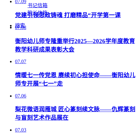
07.09
书记信箱
院长信箱
党建引领思政铸魂 打磨精品“开学第一课
搜索
07.08
衡阳幼儿师专隆重举行2025—2026学年度教育
教学科研成果表彰大会
07.07
情暖七一传党恩 赓续初心担使命——衡阳幼儿
师专开展“七一”走
07.06
梨花微语润雁城 匠心篆刻续文脉——仇辉篆刻
与盲刻艺术作品展在
07.03