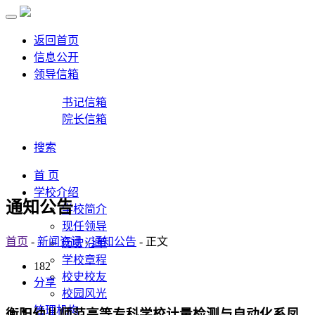
返回首页
信息公开
领导信箱
书记信箱
院长信箱
搜索
首 页
学校介绍
通知公告
学校简介
现任领导
首页
-
新闻资讯
-
通知公告
- 正文
历史沿革
学校章程
182
校史校友
分享
校园风光
管理机构
衡阳幼儿师范高等专科学校计量检测与自动化系凤