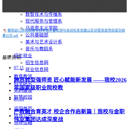
学前教育系
运动与健康管理系
数智技术与传播系
现代服务与管理系
马克思主义学院
衡阳幼儿师范高等专科学校计量检测与自动化系凤凰山实训室改造项目成交结
公共基础部
果公示.pdf
美术与艺术设计系
音乐与舞蹈系
招生就业
最新资讯
招生信息网
07.11
就业信息网
教育教学
跨界转型强师资 匠心赋能新发展 ——我校2026
科学研究
年国家级职业院校教
党的建设
智慧校园
07.10
返回首页
产教融合育英才 校企合作启新篇｜我校与金职
信息公开
伟业集团达成深度战
领导信箱