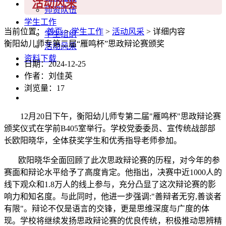
活动风采
师资队伍
学生工作
当前位置：
首页
>
学生工作
>
活动风采
> 详细内容
学生组织
衡阳幼儿师专第二届“雁鸣杯”思政辩论赛颁奖
活动风采
资料下载
日期：2024-12-25
作者：刘佳英
浏览量：
17
12月20日下午，衡阳幼儿师专第二届"雁鸣杯"思政辩论赛
颁奖仪式在学前B405室举行。学校党委委员、宣传统战部部
长欧阳晓华，全体获奖学生和优秀指导老师参加。
欧阳晓华全面回顾了此次思政辩论赛的历程，对今年的参
赛面和辩论水平给予了高度肯定。他指出，决赛中近1000人的
线下观众和1.8万人的线上参与，充分凸显了这次辩论赛的影
响力和知名度。与此同时，他进一步强调:"善辩者无穷,善谈者
有限"。辩论不仅是语言的交锋，更是思维深度与广度的体
现。学校将继续发扬思政辩论赛的优良传统，积极推动思辨精