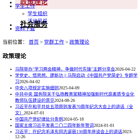
政策理论
学生工作
学生组织
活动风采
社会服务
资料下载
当前位置：
首页
>
党群工作
>
政策理论
政策理论
马院举办“学习两会精神，争做时代先锋”主题分享会
2026-04-22
学党史、悟思想、建新功 || 马院启动《中国共产党简史》专题学
习
2026-04-02
中央八项规定实施细则
2025-04-09
中共中央 国务院关于弘扬教育家精神加强新时代高素质专业化
教师队伍建设的意见
2024-08-26
习近平在和平共处五项原则发表70周年纪念大会上的讲话（全
文）
2024-07-01
中国共产党纪律处分条例
2024-05-18
国家主席习近平发表二〇二四年新年贺词
2024-01-01
习近平：在纪念毛泽东同志诞辰130周年座谈会上的讲话
2023-
12-26