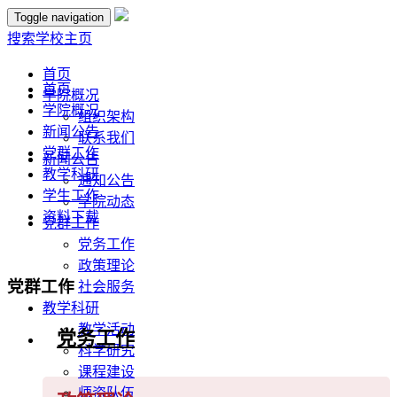
Toggle navigation
搜索
学校主页
首页
首页
学院概况
学院概况
组织架构
新闻公告
联系我们
党群工作
新闻公告
教学科研
通知公告
学生工作
学院动态
资料下载
党群工作
党务工作
政策理论
党群工作
社会服务
教学科研
教学活动
党务工作
科学研究
课程建设
师资队伍