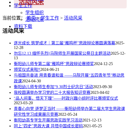
活动风采
学生工作
学生组织
当前位置：
首页
>
学生工作
>
活动风采
活动风采
资料下载
活动风采
逐光成长 筑梦成才｜第三届“雁鸣杯”思政辩论赛圆满落幕
2025-
12-28
勿忘12.13 缅怀先烈||马院师生开展国家公祭日主题活动
2025-12-
13
衡阳幼儿师专第二届“雁鸣杯”思政辩论赛颁奖
2024-12-25
颁奖仪式来啦‼️
2024-06-21
与祖国共奋进 用青春谱和谐 ——马院开展“五四青年节”移动思
政课
2024-04-30
衡阳幼儿师专师生参加“9.30烈士纪念日”活动
2023-09-30
我校圆满举办学习党的二十大报告知识竞赛
2023-04-02
“品人间事，悟天下理”——时政兴趣小组时评比赛颁奖仪式
2023-03-20
青春心向党 逐梦正当时 ——衡阳幼师举办第二届大学生思政课
研究性学习成果展示竞赛
2022-05-24
衡阳幼高专学生开展思政实践学习活动
2021-12-13
同上“四史”思政大课 共悟中国成长密码
2021-05-25