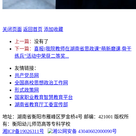
关闭页面
返回首页
添加收藏
上一篇：
没有了
下一篇：
喜报||我院教师在湖南省思政课“萌新磨课,骨干
练兵”活动中荣获二等奖...
友情链接：
共产党员网
全国高校思想政治工作网
形式政策网
国家职业教育智慧教育平台
湖南省教育厅工委宣传部
地址：湖南省衡阳市雁峰区罗金桥4号 邮编：421001 版权所
有：衡阳幼儿师范高等专科学校
湘ICP备19026311号
湘公网安备 43040602000090号