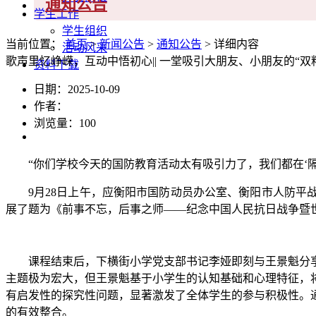
通知公告
学生工作
学生组织
当前位置：
首页
>
新闻公告
>
通知公告
> 详细内容
活动风采
歌声里忆峥嵘，互动中悟初心|| 一堂吸引大朋友、小朋友的“双
资料下载
日期：2025-10-09
作者：
浏览量：
100
“你们学校今天的国防教育活动太有吸引力了，我们都在‘隔
9月28日上午，应衡阳市国防动员办公室、衡阳市人防平
展了题为《前事不忘，后事之师——纪念中国人民抗日战争暨世
课程结束后，下横街小学党支部书记李娅即刻与王景魁分
主题极为宏大，但王景魁基于小学生的认知基础和心理特征，
有启发性的探究性问题，显著激发了全体学生的参与积极性。
的有效整合。