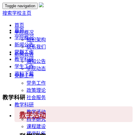
Toggle navigation
搜索
学校主页
首页
首页
学院概况
学院概况
组织架构
新闻公告
联系我们
党群工作
新闻公告
教学科研
通知公告
学生工作
学院动态
资料下载
党群工作
党务工作
政策理论
教学科研
社会服务
教学科研
教学活动
教学活动
科学研究
课程建设
师资队伍