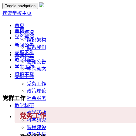
Toggle navigation
搜索
学校主页
首页
首页
学院概况
学院概况
组织架构
新闻公告
联系我们
党群工作
新闻公告
教学科研
通知公告
学生工作
学院动态
资料下载
党群工作
党务工作
政策理论
党群工作
社会服务
教学科研
教学活动
党务工作
科学研究
课程建设
师资队伍