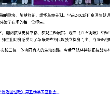
鞠躬默哀，敬献鲜花、缅怀革命先烈。学前2402班何卓深情朗
深感染了在场的每一位师生。
下，翻阅抗战史料书籍、参观主题展馆、观看《血火衡阳》专题
，师生们切身感受到了革命先辈为民族独立挺身而出、浴血奋战
络-实践三位一体协同育人的生动实践。今后马院将持续把抗战
谈治国理政》第五卷学习座谈会...