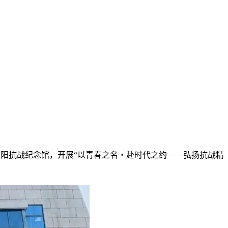
衡阳抗战纪念馆，开展“以青春之名・赴时代之约——弘扬抗战精