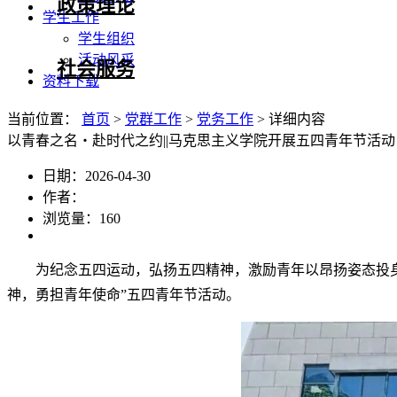
政策理论
学生工作
学生组织
活动风采
社会服务
资料下载
当前位置：
首页
>
党群工作
>
党务工作
> 详细内容
以青春之名・赴时代之约||马克思主义学院开展五四青年节活动
日期：2026-04-30
作者：
浏览量：
160
为纪念五四运动，弘扬五四精神，激励青年以昂扬姿态投身
神，勇担青年使命”五四青年节活动。