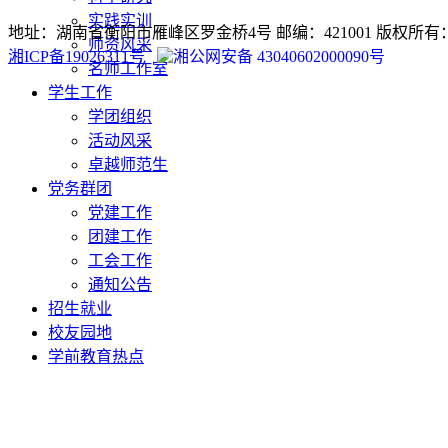
实践实训
地址：湖南省衡阳市雁峰区罗金桥4号 邮编：421001 版权
师资风采
湘ICP备19026311号
湘公网安备 43040602000090号
名师工作室
学生工作
学团组织
活动风采
卓越师范生
党务群团
党建工作
团建工作
工会工作
通知公告
招生就业
校友园地
学前教育热点