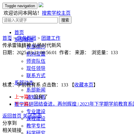
Toggle navigation
欢迎访问本网站！
搜索
学校主页
搜索
首页
首页
>
党务群团
>
团建工作
系部概述
传承雷锋精神 弘扬时代新风
系部简介
日期：2025-03-21 08:56:01 作者： 来源： 浏览量：
133
机构设置
师资队伍
现任领导
联系方式
系部动态
核发：学前教育系
点击数：133
【
收藏本页
】
系部新闻
上一篇：
没有了
通知公告
下一篇：
团结奋进，再创辉煌 | 2023年下学期学前教育系
教学科研
专业建设
返回首页
关闭页面
课程建设
分享到
教学专栏
相关链接
科学研究