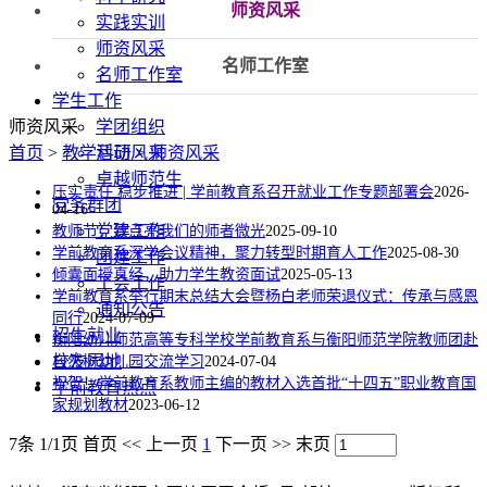
师资风采
实践实训
师资风采
名师工作室
名师工作室
学生工作
师资风采
学团组织
首页
>
教学科研
活动风采
>
师资风采
卓越师范生
压实责任 稳步推进 | 学前教育系召开就业工作专题部署会
2026-
党务群团
04-16
党建工作
教师节：致点亮我们的师者微光
2025-09-10
学前教育系深学会议精神，聚力转型时期育人工作
2025-08-30
团建工作
倾囊面授真经，助力学生教资面试
2025-05-13
工会工作
学前教育系举行期末总结大会暨杨白老师荣退仪式：传承与感恩
通知公告
同行
2024-07-09
招生就业
衡阳幼儿师范高等专科学校学前教育系与衡阳师范学院教师团赴
校友园地
自然树幼儿园交流学习
2024-07-04
祝贺！学前教育系教师主编的教材入选首批“十四五”职业教育国
学前教育热点
家规划教材
2023-06-12
7条 1/1页
首页
<<
上一页
1
下一页
>>
末页