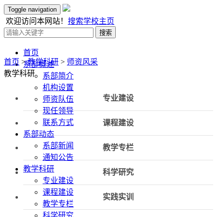
Toggle navigation
欢迎访问本网站！
搜索
学校主页
搜索
首页
首页
>
教学科研
>
师资风采
系部概述
教学科研
系部简介
机构设置
专业建设
师资队伍
现任领导
联系方式
课程建设
系部动态
系部新闻
教学专栏
通知公告
教学科研
科学研究
专业建设
课程建设
实践实训
教学专栏
科学研究