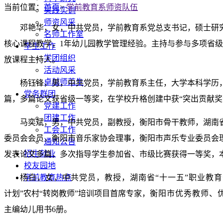
当前位置：
首页
>
学前教育系师资队伍
实践实训
师资风采
邓艳华，女，中共党员，学前教育系党总支书记，硕士研
名师工作室
核心课程教学，1年幼儿园教学管理经验。主持与参与多项省
学生工作
学团组织
放课程主持人。
活动风采
卓越师范生
杨钰锋，男，中共党员，学前教育系主任，大学本科学历
党务群团
篇，多篇论文获省级一等奖，在学校升格创建中获“突出贡献奖
党建工作
团建工作
马奕斌，男，中共党员，副教授，衡阳市骨干教师，湖南
工会工作
委员会会员，衡阳市音乐家协会理事，衡阳市声乐专业委员会
通知公告
招生就业
发表论文多篇，多次指导学生参加省、市级比赛获得一等奖，
校友园地
杨白
学前教育热点
，女，中共党员，教授，
湖南省“十一五”职业教
计划”农村“转岗教师”培训项目首席专家，
衡阳市优秀教师、
主编幼儿用书6册。