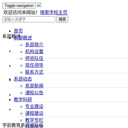
Toggle navigation
欢迎访问本网站！
搜索
学校主页
搜索
首页
系部概述
系部概述
系部简介
机构设置
师资队伍
现任领导
联系方式
系部动态
系部新闻
通知公告
教学科研
专业建设
课程建设
教学专栏
学前教育系师资队伍
科学研究