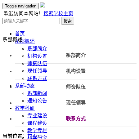
Toggle navigation
欢迎访问本网站！
搜索
学校主页
搜索
首页
系部概述
系部概述
系部简介
系部简介
机构设置
师资队伍
现任领导
机构设置
联系方式
系部动态
师资队伍
系部新闻
通知公告
现任领导
教学科研
专业建设
联系方式
课程建设
教学专栏
当前位置：
首页
>
科学研究