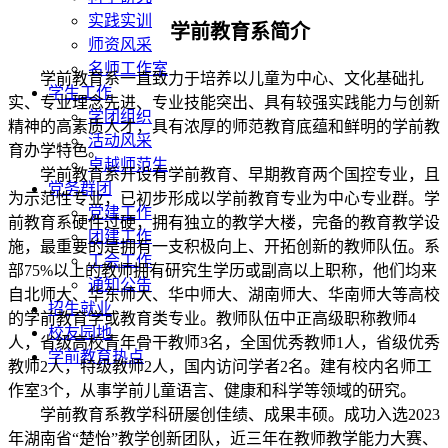
实践实训
学前教育系简介
师资风采
名师工作室
学前教育系一直致力于培养以儿童为中心、文化基础扎
学生工作
实、专业理念先进、专业技能突出、具有较强实践能力与创新
学团组织
精神的高素质人才，具有浓厚的师范教育底蕴和鲜明的学前教
活动风采
育办学特色。
卓越师范生
学前教育系开设有学前教育、早期教育两个国控专业，且
党务群团
为示范性专业，已初步形成以学前教育专业为中心专业群。学
党建工作
前教育系硬件过硬，拥有独立的教学大楼，完备的教育教学设
团建工作
施，最重要的是拥有一支积极向上、开拓创新的教师队伍。系
工会工作
部75%以上的教师拥有研究生学历或副高以上职称，他们均来
通知公告
自北师大、华东师大、华中师大、湖南师大、华南师大等高校
招生就业
的学前教育学或教育类专业。教师队伍中正高级职称教师4
校友园地
人，省级高校青年骨干教师3名，全国优秀教师1人，省级优秀
学前教育热点
教师2人，特级教师2人，国内访问学者2名。建有校内名师工
作室3个，从事学前儿童语言、健康和科学等领域的研究。
学前教育系教学科研屡创佳绩、成果丰硕。成功入选2023
年湖南省“楚怡”教学创新团队，近三年在教师教学能力大赛、