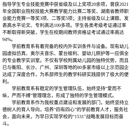
指导学生专业技能竞赛中获省级及以上奖项20余项，曾获2021
年全国职业院校技能大赛教学能力比赛二等奖、湖南省教师职
业能力竞赛一等奖3项、二等奖5项；主持省级及以上课题、发
表高水平论文、专利高达100多项。学生各类考级考证通过率
不断取得新突破，学生在校期间教师资格证考试通过率高达
94%。
学前教育系有着完备的校内外实训条件与设备。现有幼儿
园虚拟仿真、奥尔夫音乐、蒙台梭利、婴幼儿照护等一应俱全
的专业教学实训室。不仅有学校附属幼儿园的独特优势，而且
已与衡阳、长沙、广州、深圳等地的80多家市级以上示范园企
达成了深度合作，为系部师生的教学科研实践提供了极大的便
利。
学前教育系有稳定的学生管理队伍，始终坚持“爱而不
纵，严而不缚”管理理念，形成了独特的学生管理模式。
学前教育系作为我校重点建设和发展的部门，始终坚持立
德树人的育人导向，培养“四有四心”的学前教育人才，服务社
会，面向未来，为早日实现学校的“1531”战略发展目标而奋
斗。