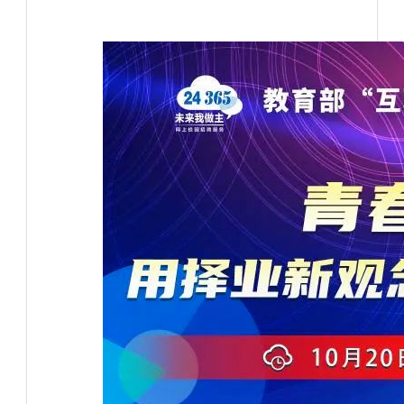
实践实训
师资风采
名师工作室
学生工作
学团组织
活动风采
卓越师范生
党务群团
党建工作
团建工作
工会工作
通知公告
招生就业
校友园地
学前教育热点