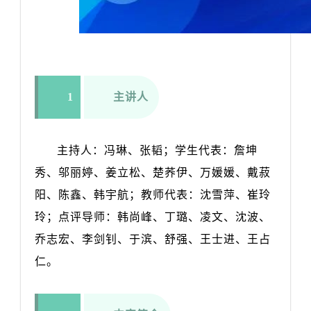
1
主讲人
主持人：冯琳、张韬；学生代表：詹坤
秀、邬丽婷、姜立松、楚荞伊、万媛媛、戴菽
阳、陈鑫、韩宇航；教师代表：沈雪萍、崔玲
玲；点评导师：韩尚峰、丁璐、凌文、沈波、
乔志宏、李剑钊、于滨、舒强、王士进、王占
仁。