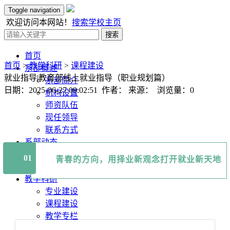
Toggle navigation
欢迎访问本网站！
搜索
学校主页
搜索
首页
首页
>
教学科研
>
课程建设
系部概述
就业指导|教育部线上就业指导（职业规划篇）
系部简介
日期：2025-06-27 09:02:51 作者： 来源： 浏览量：
0
机构设置
师资队伍
现任领导
联系方式
系部动态
系部新闻
01
青春的方向，用择业新观念打开就业新天地
通知公告
教学科研
专业建设
课程建设
教学专栏
科学研究