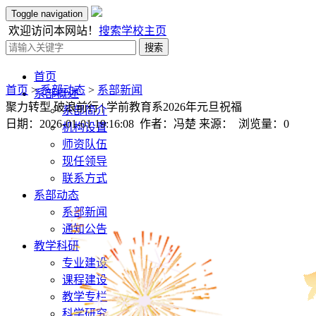
Toggle navigation
欢迎访问本网站！
搜索
学校主页
搜索
首页
首页
>
系部动态
>
系部新闻
系部概述
聚力转型 破浪前行 | 学前教育系2026年元旦祝福
系部简介
日期：2026-01-01 19:16:08 作者：冯楚 来源： 浏览量：
0
机构设置
师资队伍
现任领导
联系方式
系部动态
系部新闻
通知公告
教学科研
专业建设
课程建设
教学专栏
科学研究