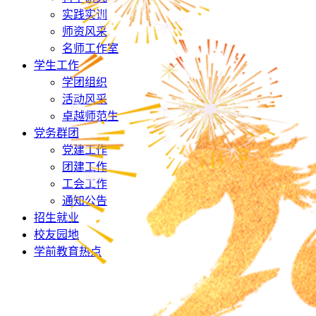
实践实训
师资风采
名师工作室
学生工作
学团组织
活动风采
卓越师范生
党务群团
党建工作
团建工作
工会工作
通知公告
招生就业
校友园地
学前教育热点