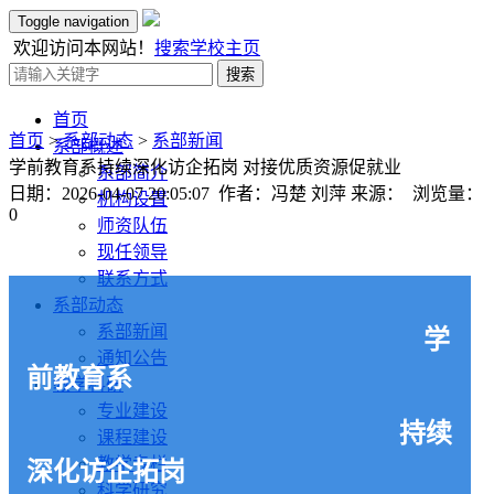
Toggle navigation
欢迎访问本网站！
搜索
学校主页
搜索
首页
首页
>
系部动态
>
系部新闻
系部概述
学前教育系持续深化访企拓岗 对接优质资源促就业
系部简介
日期：2026-04-07 20:05:07 作者：冯楚 刘萍 来源： 浏览量：
机构设置
0
师资队伍
现任领导
联系方式
系部动态
系部新闻
学
通知公告
前教育系
教学科研
专业建设
持续
课程建设
教学专栏
深化访企拓岗
科学研究