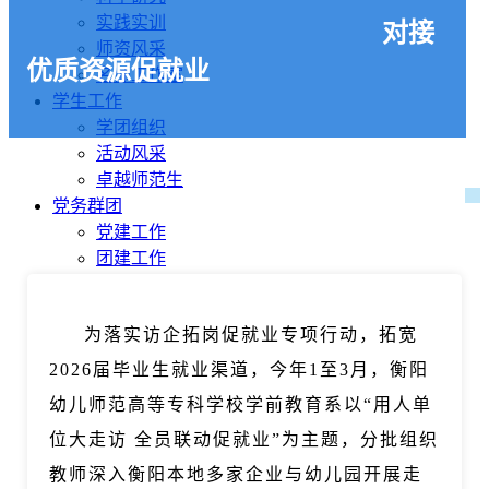
实践实训
对接
师资风采
优质资源促就业
名师工作室
学生工作
学团组织
活动风采
卓越师范生
党务群团
党建工作
团建工作
工会工作
通知公告
为落实访企拓岗促就业专项行动，拓宽
招生就业
校友园地
2026届毕业生就业渠道，今年1至3月，衡阳
学前教育热点
幼儿师范高等专科学校学前教育系以“用人单
位大走访 全员联动促就业”为主题，分批组织
教师深入衡阳本地多家企业与幼儿园开展走