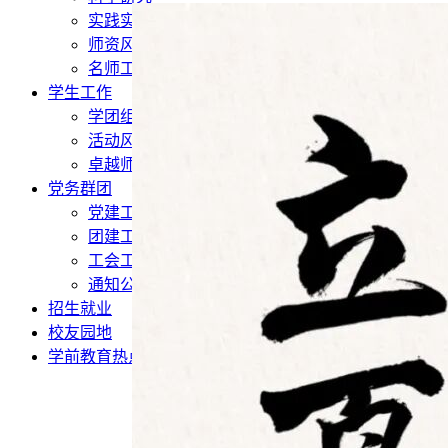
实践实训
师资风采
名师工作室
学生工作
学团组织
活动风采
卓越师范生
党务群团
党建工作
团建工作
工会工作
通知公告
招生就业
校友园地
学前教育热点