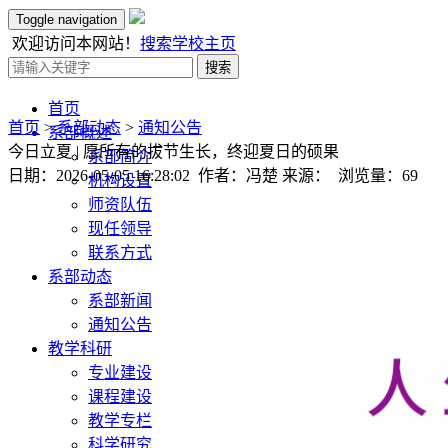
Toggle navigation
欢迎访问本网站！
搜索
学校主页
搜索
首页
首页
>
系部动态
>
通知公告
系部概述
今日立夏 | 愿所有的拔节生长，终迎夏日的硕果
系部简介
日期：2026-05-05 16:28:02 作者：冯楚 来源： 浏览量：
69
机构设置
师资队伍
现任领导
联系方式
系部动态
系部新闻
通知公告
教学科研
专业建设
课程建设
教学专栏
科学研究