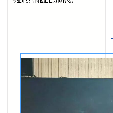
专业知识向岗位胜任力的转化。