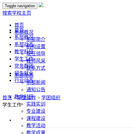
Toggle navigation
搜索
学校主页
首页
首页
系部概况
系部概况
系部简介
系部动态
机构设置
教学科研
现任领导
学生工作
教师风采
党务群团
联系方式
招生就业
系部动态
行业动态
系部新闻
通知公告
教学科研
首页
>
学生工作
>
学团组织
实践实训
学生工作
专业建设
课程建设
教学活动
教学成果