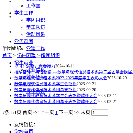
工作室
学生工作
学团组织
学工队伍
活动风采
党务群团
学团组织
党建工作
首页
>
学生工作
>
学团组织
团建工作
招生就业
以“心”迎新，青春接力
2024-10-11
就业信息
接续奋斗，再谱新篇 ---数学与现代信息技术系第二届团学会换
就业指导
数学与现代信息技术系2022-2023年度学生表彰大会
2023-10-20
行业动态
数学与现代信息技术系学生会招新
2023-09-21
数学与现代信息技术系团总支招新
2023-09-20
校企合作
数学与现代教育技术系学生会表彰暨聘任大会
2023-03-11
数学与现代信息技术系团总支表彰暨聘任大会
2023-02-21
7条 1/1页
首页
<<
上一页
1
下一页
>>
末页
友情链接：
学校首页