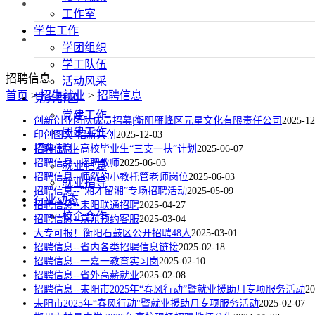
工作室
学生工作
学团组织
学工队伍
招聘信息
活动风采
首页
>
招生就业
>
招聘信息
党务群团
党建工作
创新创业团队成员招募|衡阳雁峰区元星文化有限责任公司
2025-12
团建工作
印创图文·招新共创
2025-12-03
招生就业
招聘信息--高校毕业生“三支一扶”计划
2025-06-07
招聘信息--招聘教师
2025-06-03
就业信息
招聘信息--师然的小教托管老师岗位
2025-06-03
就业指导
招聘信息--“湘才留湘”专场招聘活动
2025-05-09
行业动态
招聘信息--耒阳联通招聘
2025-04-27
校企合作
招聘信息--京东预约客服
2025-03-04
大专可报！衡阳石鼓区公开招聘48人
2025-03-01
招聘信息--省内各类招聘信息链接
2025-02-18
招聘信息--一嘉一教育实习岗
2025-02-10
招聘信息--省外高薪就业
2025-02-08
招聘信息--耒阳市2025年“春风行动”暨就业援助月专项服务活动
20
耒阳市2025年“春风行动"暨就业援助月专项服务活动
2025-02-07