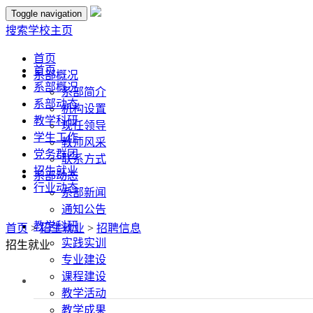
Toggle navigation
搜索
学校主页
首页
首页
系部概况
系部概况
系部简介
系部动态
机构设置
教学科研
现任领导
学生工作
教师风采
党务群团
联系方式
招生就业
系部动态
行业动态
系部新闻
通知公告
教学科研
首页
>
招生就业
>
招聘信息
实践实训
招生就业
专业建设
课程建设
教学活动
教学成果