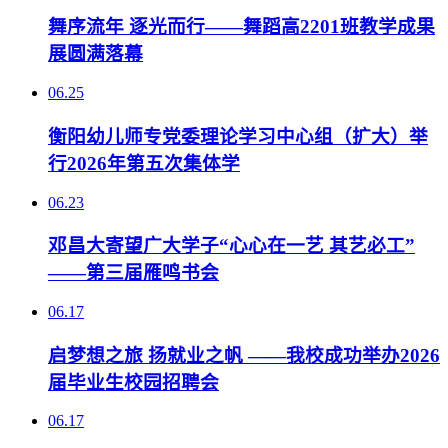
舞序流年 逐光而行——舞蹈高2201班教学成果
展圆满落幕
06.25
衡阳幼儿师专党委理论学习中心组（扩大）举
行2026年第五次集体学
06.23
邓昌大寄望广大学子“心心在一艺 其艺必工”
——第三届雁鸣书会
06.17
启梦想之旅 扬就业之帆 ——我校成功举办2026
届毕业生校园招聘会
06.17