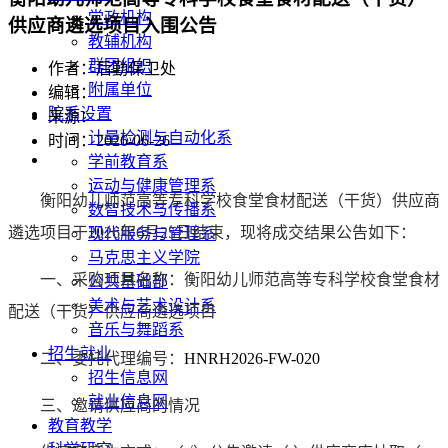
党政机构
供应商遴选项目入围公告
教辅机构
群团组织
作者：后勤保卫处
附属单位
编辑：
院系设置
来源：
计量检测与自动化系
时间：2026-06-26
学前教育系
运动与健康管理系
衡阳幼儿师范高等专科学校食堂食材配送（干货）供应商
数智技术与传播系
遴选项目于
2026年6月25日
结束，现将成交结果公告如下：
现代服务与管理系
马克思主义学院
一、采购项目名称：
衡阳幼儿师范高等专科学校食堂食材
公共基础部
美术与艺术设计系
配送（干货）供应商遴选项目
音乐与舞蹈系
招生就业
二、委托代理编号
：
HNRH2026-FW-0
20
招生信息网
就业信息网
三、邀请供应商的情况
教育教学