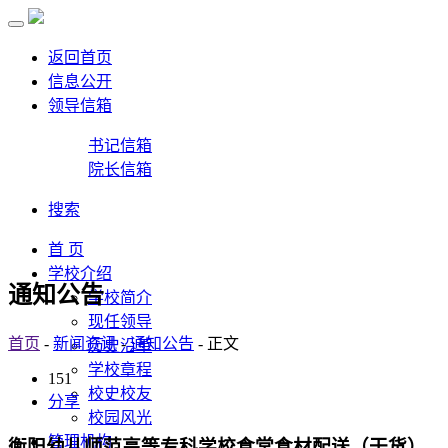
返回首页
信息公开
领导信箱
书记信箱
院长信箱
搜索
首 页
学校介绍
通知公告
学校简介
现任领导
首页
-
新闻资讯
-
通知公告
- 正文
历史沿革
学校章程
151
校史校友
分享
校园风光
管理机构
衡阳幼儿师范高等专科学校食堂食材配送（干货）