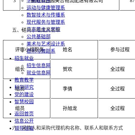
学前教育系
3
衡阳市西园美合物流配送有限公司
8
运动与健康管理系
数智技术与传播系
现代服务与管理系
马克思主义学院
五、
磋商小组成员名单
公共基础部
美术与艺术设计系
评审小组职务
姓名
参与过程
音乐与舞蹈系
招生就业
招生信息网
组长
贺欢
全过程
就业信息网
教育教学
科学研究
组员
李倩
全过程
党的建设
智慧校园
组员
孙旭龙
全过程
返回首页
信息公开
六
、采购人和采购代理机构名称、联系人和联系方式
领导信箱