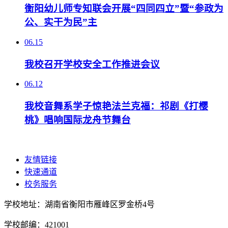
衡阳幼儿师专知联会开展“四同四立”暨“参政为
公、实干为民”主
06.15
我校召开学校安全工作推进会议
06.12
我校音舞系学子惊艳法兰克福：祁剧《打樱
桃》唱响国际龙舟节舞台
友情链接
快速通道
校务服务
学校地址：湖南省衡阳市雁峰区罗金桥4号
学校邮编：421001