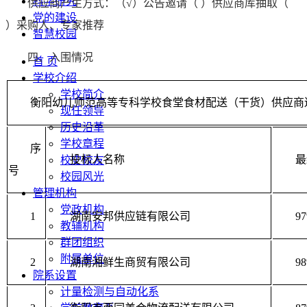
科学研究
供应商产生方式：（√）公告邀请（ ）供应商库抽取（
党的建设
）采购人、专家推荐
智慧校园
四、入围
情况
首 页
学校介绍
学校简介
衡阳幼儿师范高等专科学校食堂食材配送（干货）供应商
现任领导
历史沿革
学校章程
序
投标人名称
最
校史校友
号
校园风光
管理机构
党政机构
1
湖南安邦供应链有限公司
9
教辅机构
群团组织
附属单位
2
湖南湘鲜生商贸有限公司
9
院系设置
计量检测与自动化系