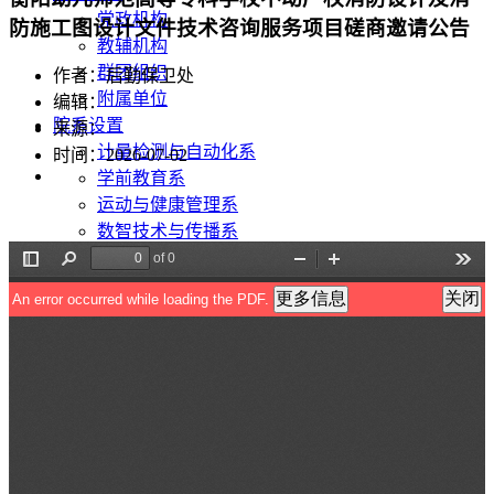
党政机构
防施工图设计文件技术咨询服务项目磋商邀请公告
教辅机构
群团组织
作者：后勤保卫处
附属单位
编辑：
院系设置
来源：
计量检测与自动化系
时间：2026-07-02
学前教育系
运动与健康管理系
数智技术与传播系
现代服务与管理系
马克思主义学院
公共基础部
美术与艺术设计系
音乐与舞蹈系
招生就业
招生信息网
就业信息网
教育教学