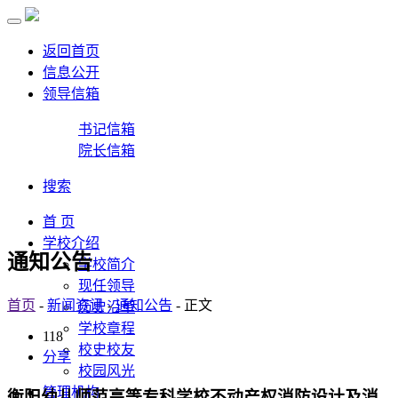
返回首页
信息公开
领导信箱
书记信箱
院长信箱
搜索
首 页
学校介绍
通知公告
学校简介
现任领导
首页
-
新闻资讯
-
通知公告
- 正文
历史沿革
学校章程
118
校史校友
分享
校园风光
管理机构
衡阳幼儿师范高等专科学校不动产权消防设计及消