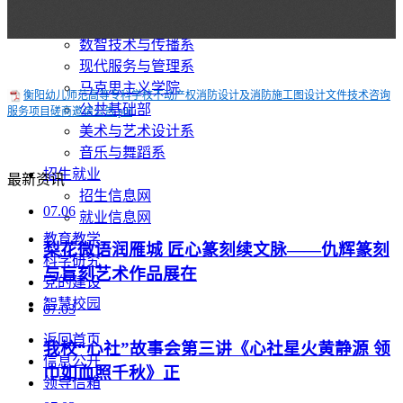
学前教育系
运动与健康管理系
数智技术与传播系
现代服务与管理系
马克思主义学院
衡阳幼儿师范高等专科学校不动产权消防设计及消防施工图设计文件技术咨询
公共基础部
服务项目磋商邀请公告.pdf
美术与艺术设计系
音乐与舞蹈系
招生就业
最新资讯
招生信息网
07.06
就业信息网
教育教学
梨花微语润雁城 匠心篆刻续文脉——仇辉篆刻
科学研究
与盲刻艺术作品展在
党的建设
智慧校园
07.03
返回首页
我校“心社”故事会第三讲《心社星火黄静源 领
信息公开
巾如血照千秋》正
领导信箱