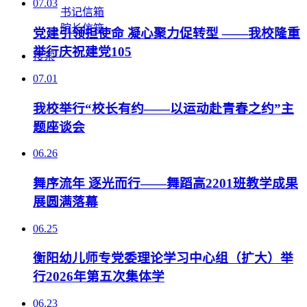
07.03
书记信箱
院长信箱
党建引领担使命 凝心聚力促转型 ——我校隆重
举行庆祝建党105
搜索
07.01
我校举行“校长有约——以运动赴青春之约”主
题座谈会
06.26
舞序流年 逐光而行——舞蹈高2201班教学成果
展圆满落幕
06.25
衡阳幼儿师专党委理论学习中心组（扩大）举
行2026年第五次集体学
06.23