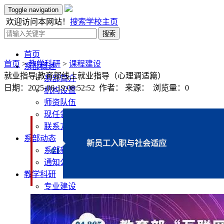
Toggle navigation
欢迎访问本网站！
搜索
学校主页
搜索
首页
首页
>
教学科研
>
课程建设
系部概述
就业指导|教育部线上就业指导（心理调适篇）
系部简介
日期：2025-06-19 08:52:52 作者： 来源： 浏览量：
0
机构设置
师资队伍
现任领导
联系方式
系部动态
新员工入职与社会适应
系部新闻
0
1
通知公告
教学科研
专业建设
课程建设
教学专栏
科学研究