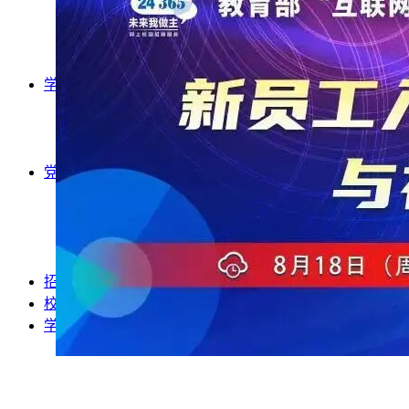
实践实训
师资风采
名师工作室
学生工作
学团组织
活动风采
卓越师范生
党务群团
党建工作
团建工作
工会工作
通知公告
招生就业
校友园地
学前教育热点