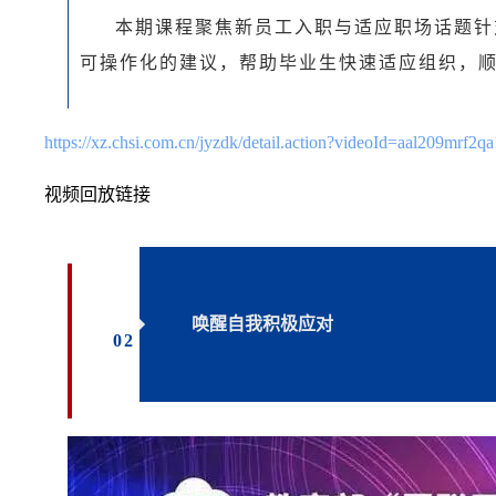
本期课程聚焦新员工入职与适应职场话题针
可操作化的建议，帮助毕业生快速适应组织，
https://xz.chsi.com.cn/jyzdk/detail.action?videoId=aal209mrf2q
视频回放链接
唤醒自我
积极应对
0
2