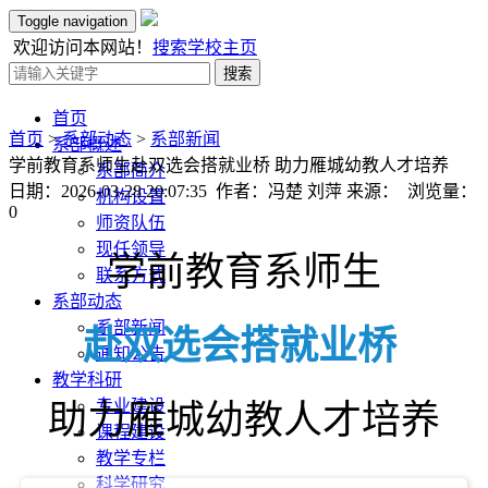
Toggle navigation
欢迎访问本网站！
搜索
学校主页
搜索
首页
首页
>
系部动态
>
系部新闻
系部概述
学前教育系师生赴双选会搭就业桥 助力雁城幼教人才培养
系部简介
日期：2026-03-28 20:07:35 作者：冯楚 刘萍 来源： 浏览量：
机构设置
0
师资队伍
现任领导
学前教育系师生
联系方式
系部动态
系部新闻
赴双选会搭就业桥
通知公告
教学科研
专业建设
助力雁城幼教人才培养
课程建设
教学专栏
科学研究