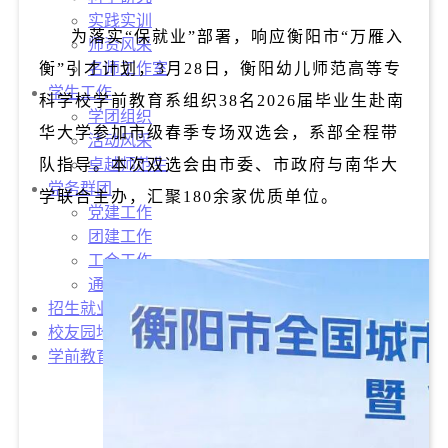
实践实训
为落实“保就业”部署，响应衡阳市“
万雁入
师资风采
衡
”引才计划，3月28日，衡阳幼儿师范高等专
名师工作室
学生工作
科学校学前教育系组织38名2026届毕业生赴南
学团组织
华大学参加市级春季专场双选会，系部全程带
活动风采
队指导。本次双选会由市委、市政府与南华大
卓越师范生
党务群团
学联合主办，汇聚180余家优质单位。
党建工作
团建工作
工会工作
通知公告
招生就业
校友园地
学前教育热点