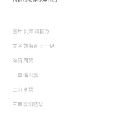
图片|仇辉 司桐溦
文字|刘梅香 王一伊
编辑|周慧
一审|潘思露
二审|李慧
三审|欧阳晓华