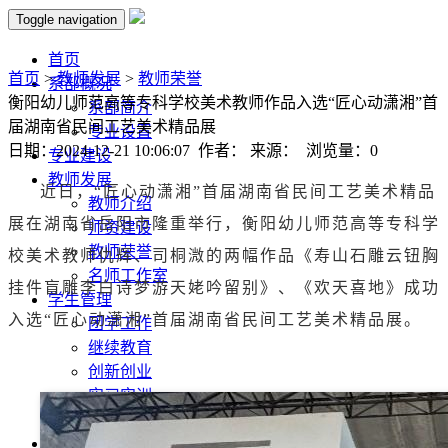
Toggle navigation
首页
首页
>
教师发展
>
教师荣誉
系部概况
衡阳幼儿师范高等专科学校美术教师作品入选“匠心动潇湘”首
系部简介
届湖南省民间工艺美术精品展
专业设置
日期：2024-12-21 10:06:07 作者： 来源： 浏览量：
0
专业建设
教师发展
近日，“匠心动潇湘”首届湖南省民间工艺美术精品
教师介绍
展在湖南省岳阳市隆重举行，衡阳幼儿师范高等专科学
师资建设
教师荣誉
校美术教师仇辉、司桐溦的两幅作品《寿山石雕云钮胸
名师工作室
挂件盲雕李白诗梦游天姥吟留别》、《欢天喜地》成功
学生管理
入选“匠心动潇湘”首届湖南省民间工艺美术精品展。
团学工作
继续教育
创新创业
实习实训
招生就业
党建工作