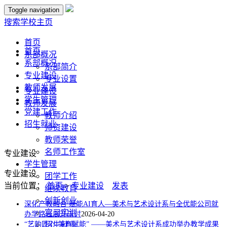
Toggle navigation
搜索
学校主页
首页
首页
系部概况
系部概况
系部简介
专业建设
专业设置
教师发展
专业建设
学生管理
教师发展
党建工作
教师介绍
招生就业
师资建设
教师荣誉
名师工作室
专业建设
学生管理
专业建设
团学工作
当前位置：
首页
>
专业建设
发表
继续教育
创新创业
深化产教融合 赋能AI育人—美术与艺术设计系与全优能公司就
实习实训
办学路径展开研讨
2026-04-20
“艺韵匠心 美育赋能” ——美术与艺术设计系成功举办教学成果
招生就业