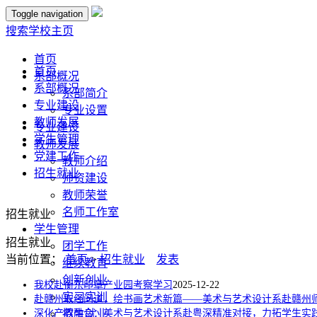
Toggle navigation
搜索
学校主页
首页
首页
系部概况
系部概况
系部简介
专业建设
专业设置
教师发展
专业建设
学生管理
教师发展
党建工作
教师介绍
招生就业
师资建设
教师荣誉
名师工作室
招生就业
学生管理
招生就业
团学工作
当前位置：
首页
>
招生就业
发表
继续教育
创新创业
我校赴衡东印章产业园考察学习
2025-12-22
实习实训
赴赣州取经问道，绘书画艺术新篇——美术与艺术设计系赴赣州
深化产教融合：美术与艺术设计系赴粤深精准对接，力拓学生实
招生就业