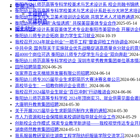
衡阳市幼儿师范高等专科学校美术与艺术设计系 校企共融书锦绣
党建工作
衡阳幼儿师范高等专科学校美术与艺术设计系赴长沙大地艺术培
主题教育
衡阳幼儿师专与大卫美术培训访企拓岗 共筑艺术人才培养通道
20
党建特色
衡阳幼儿师专调研“永恒诱惑” 共探美容美体专业合作
2025-05-14
招生就业
美术与艺术设计系美容美体艺术专业赴衡阳市美容协会 开展访企
衡阳幼儿师专访企拓岗 助力学生实习就业
2024-10-19
我校召开2024年就业创业“一把手工程”督查迎检工作协调会
2024-
中共中央 国务院关于实施就业优先战略促进高质量充分就业的意
超4000个岗位可选 衡阳幼儿师专力促学生与企业“双向奔赴”
2024-
衡阳幼儿师范高等专科学校访企 深圳市星秀教育集团单位基本情
园所招聘简章
2024-06-26
张家界百龙天梯旅游发展有限公司招聘
2024-06-14
衡阳幼儿师专2025届毕业生求职简历大赛决赛名单公示
2024-06-1
高校毕业生：一招教你辨识企业资质！
2024-06-06
我校召开2024届毕业生就业“百日冲刺”行动推进会
2024-06-06
衡阳幼儿师范高等专科学校 2024年顶岗实习、就业供需见面会邀
大唐明升教育集团招聘
2024-05-30
关于开展2025届毕业生求职简历制作大赛的通知
2024-05-30
市人力资源和社会保障局来校调研指导就业创业工作
2024-05-29
创新校企合作模式 探索专业教学新途径——我校视觉传达专业开
湖南师然教育集团招聘
2024-05-13
我系服装教研室前往湖南工程学院纺织服装学院交流学习
2024-03