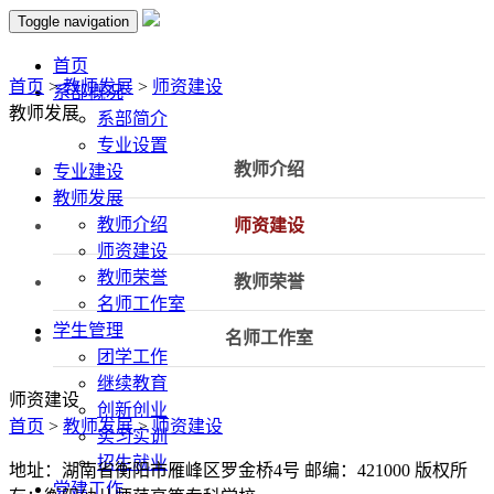
Toggle navigation
首页
首页
>
教师发展
>
师资建设
系部概况
教师发展
系部简介
专业设置
教师介绍
专业建设
教师发展
教师介绍
师资建设
师资建设
教师荣誉
教师荣誉
名师工作室
学生管理
名师工作室
团学工作
继续教育
师资建设
创新创业
首页
>
教师发展
>
师资建设
实习实训
招生就业
地址：湖南省衡阳市雁峰区罗金桥4号 邮编：421000 版权所
党建工作