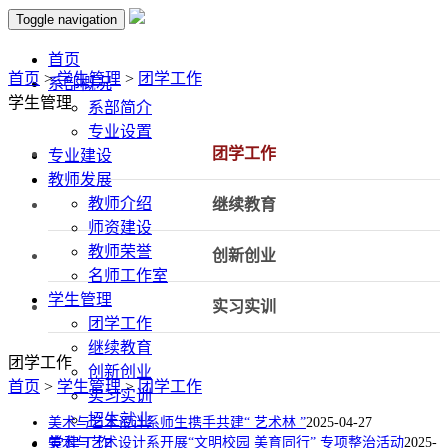
Toggle navigation
首页
首页
>
学生管理
>
团学工作
系部概况
学生管理
系部简介
专业设置
团学工作
专业建设
教师发展
教师介绍
继续教育
师资建设
教师荣誉
创新创业
名师工作室
学生管理
实习实训
团学工作
继续教育
团学工作
创新创业
首页
>
学生管理
>
团学工作
实习实训
招生就业
美术与艺术设计系师生携手共建“ 艺术林 ”
2025-04-27
党建工作
美术与艺术设计系开展“文明校园 美育同行” 专项整治活动
2025-