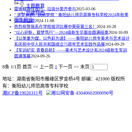
04-25
主题教育
雷锋精神伴我行，垃圾分类齐参与
2025-03-06
党建特色
“ 逐梦奔跑，跃动梦想 ” 衡阳幼儿师范高等专科学校2024年秋季
招生就业
运动会回顾
2024-11-08
热烈祝贺我系在学校拔河比赛中荣获第三名！
2024-10-28
“以心迎新，载梦笃行”—2024级新生见面会圆满结束
2024-10-09
【以笔墨为媒，以色彩为语】——衡阳幼儿师专美术与艺术设计
系庆祝中华人民共和国成立75周年艺术实践作品展
2024-09-29
【军训纪实·青春启航】——美术与艺术设计系2024级新生军训
圆满落幕
2024-09-26
8条 1/1页
首页
<<
上一页
1
下一页
>>
末页
地址：湖南省衡阳市雁峰区罗金桥4号 邮编：421000 版权所
有：衡阳幼儿师范高等专科学校
湘ICP备19026311号
湘公网安备 43040602000090号