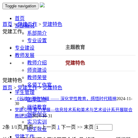
Toggle navigation
首页
首页
>
党建工作
>
党建特色
系部概况
党建工作
系部简介
专业设置
主题教育
专业建设
教师发展
教师介绍
党建特色
师资建设
教师荣誉
党建特色
名师工作室
首页
>
党建工作
>
党建特色
学生管理
《谷魂》观影特辑 —— 深化党性教育，感悟时代精神
2024-11-
团学工作
30
继续教育
党建引领 聚力发展—信息技术系和美术与艺术设计系开展联合
创新创业
教研活动
2024-10-31
实习实训
2条 1/1页
首页
<<
上一页
1
下一页
>>
末页
招生就业
党建工作