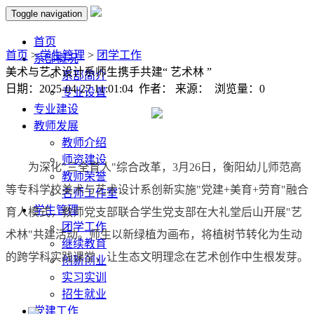
Toggle navigation
首页
首页
>
学生管理
>
团学工作
系部概况
美术与艺术设计系师生携手共建“ 艺术林 ”
系部简介
日期：2025-04-27 11:01:04 作者： 来源： 浏览量：
0
专业设置
专业建设
教师发展
教师介绍
师资建设
为深化"三全育人"综合改革，3月26日，衡阳幼儿师范高
教师荣誉
等专科学校美术与艺术设计系创新实施"党建+美育+劳育"融合
名师工作室
学生管理
育人模式，教师党支部联合学生党支部在大礼堂后山开展"艺
团学工作
术林"共建活动。师生以新绿植为画布，将植树节转化为生动
继续教育
的跨学科实践课堂，让生态文明理念在艺术创作中生根发芽。
创新创业
实习实训
招生就业
党建工作