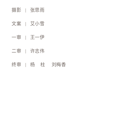
摄影 | 张思雨
文案 | 艾小雪
一审 | 王一伊
二审
| 许志伟
终审 | 杨 柱 刘梅香