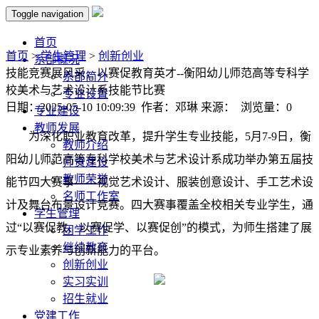
Toggle navigation
首页
首页
>
学生管理
>
创新创业
系部概况
技能竞赛展风采，以赛促教育英才-​-衡阳幼儿师范高等专科学
系部简介
校美术与艺术设计系技能节比赛
专业设置
日期：2025-05-10 10:09:39 作者：邓琳 来源： 浏览量：
0
专业建设
教师发展
为深化职业教育改革，提升学生专业技能，
5月7-9日
，衡
教师介绍
阳幼儿师范高等专科学校美术与艺术设计系成功举办第五届技
师资建设
教师荣誉
能节四大赛事——视觉艺术设计、服装创意设计、手工艺术设
名师工作室
计及舞台布景设计竞赛。四大赛事覆盖全校相关专业学生，通
学生管理
过“以赛促教、以赛促学、以赛促创”的模式，为师生搭建了展
团学工作
继续教育
示专业素养与创新能力的平台。
创新创业
实习实训
招生就业
党建工作