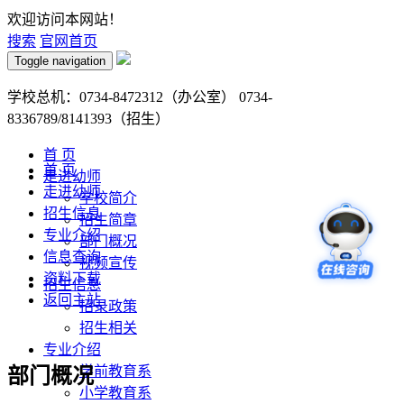
欢迎访问本网站！
搜索
官网首页
Toggle navigation
学校总机：0734-8472312（办公室） 0734-
8336789/8141393（招生）
首 页
首 页
走进幼师
走进幼师
学校简介
招生信息
招生简章
专业介绍
部门概况
信息查询
视频宣传
资料下载
招生信息
返回主站
招录政策
招生相关
专业介绍
学前教育系
部门概况
小学教育系